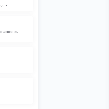
бо!!!
речавшаяся.