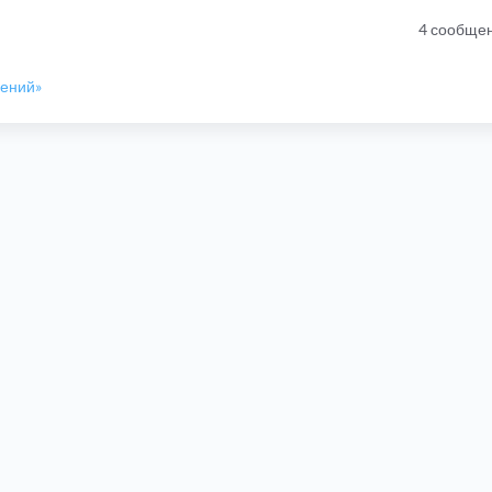
4 сообще
шений»