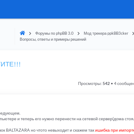
Форумы по phpBB 3.0
Мод трекера ppkBB3cker
Вопросы, ответы и примеры решений
ИТЕ!!!
Просмотры:
542
•
4 сообще
следующем.
ьютере и теперь его нужно перенести на сетевой сервер(дома стоя
зок BALTAZARA но чтото невыходит и скажем так
ишибка при импорт