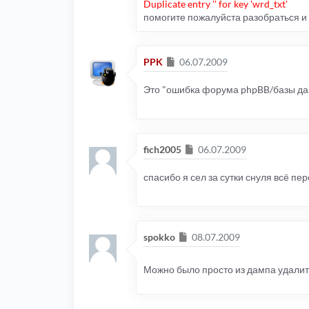
Duplicate entry '' for key 'wrd_txt'
помогите пожалуйста разобраться и 
Сообщение
PPK
06.07.2009
Это "ошибка форума phpBB/базы данн
Сообщение
fich2005
06.07.2009
спасибо я сел за сутки снуля всё пер
Сообщение
spokko
08.07.2009
Можно было просто из дампа удали