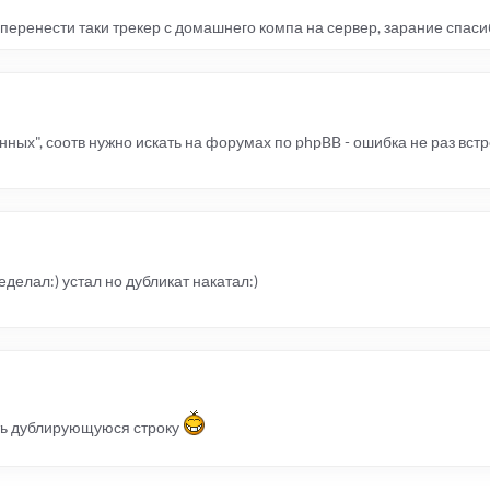
перенести таки трекер с домашнего компа на сервер, зарание спаси
ых", соотв нужно искать на форумах по phpBB - ошибка не раз вст
еделал:) устал но дубликат накатал:)
ть дублирующуюся строку