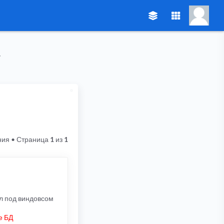
ния
• Страница
1
из
1
л под виндовсом
е БД