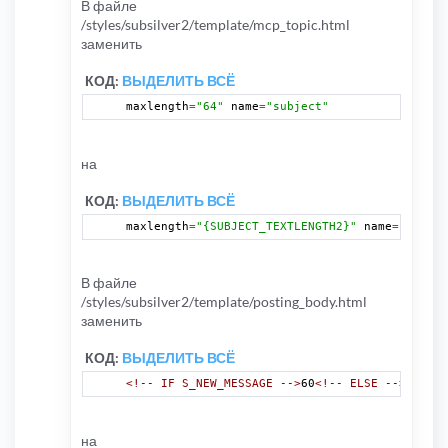
В файле
/styles/subsilver2/template/mcp_topic.html
заменить
КОД:
ВЫДЕЛИТЬ ВСЁ
maxlength
=
"64"
 name
=
"subject"
на
КОД:
ВЫДЕЛИТЬ ВСЁ
maxlength
=
"{SUBJECT_TEXTLENGTH2}"
 name
=
"subjec
В файле
/styles/subsilver2/template/posting_body.html
заменить
КОД:
ВЫДЕЛИТЬ ВСЁ
<!-- IF S_NEW_MESSAGE -->
60
<!-- ELSE -->
64
<!--
на