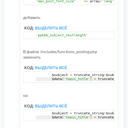
'max_post_font_size'
=>
 array
(
'lang'
=>
'MA
добавить
КОД:
ВЫДЕЛИТЬ ВСЁ
'ppkbb_subject_textlength'
=>
 arr
В файле /includes/functions_posting.php
заменить
КОД:
ВЫДЕЛИТЬ ВСЁ
	$subject 
=
 truncate_string
(
$subject
);
	$data
[
'topic_title'
]
=
 truncate_string
на
КОД:
ВЫДЕЛИТЬ ВСЁ
	$subject 
=
 truncate_string
(
$subject
,
 $
	$data
[
'topic_title'
]
=
 truncate_string