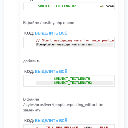
'SUBJECT_TEXTLENGTH2'
=>
 $config
[
'pp
В файле /posting.php после
КОД:
ВЫДЕЛИТЬ ВСЁ
// Start assigning vars for main posting page 
$template
->
assign_vars
(
array
(
добавить
КОД:
ВЫДЕЛИТЬ ВСЁ
'SUBJECT_TEXTLENGTH'
=>
 $co
'SUBJECT_TEXTLENGTH2'
=>
 $co
В файле
/styles/prosilver/template/posting_editor.html
заменить
КОД:
ВЫДЕЛИТЬ ВСЁ
<!-- IF S_NEW_MESSAGE -->
60
<!-- ELSE -->
64
<!--