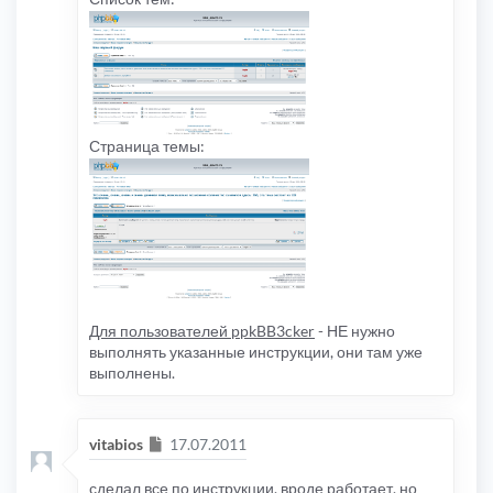
Страница темы:
Для пользователей ppkBB3cker
- НЕ нужно
выполнять указанные инструкции, они там уже
выполнены.
Сообщение
vitabios
17.07.2011
сделал все по инструкции, вроде работает, но