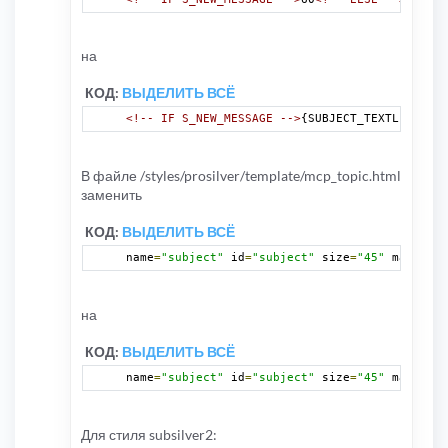
на
КОД:
ВЫДЕЛИТЬ ВСЁ
<!-- IF S_NEW_MESSAGE -->
{SUBJECT_TEXTLENGTH}
<
В файле /styles/prosilver/template/mcp_topic.html
заменить
КОД:
ВЫДЕЛИТЬ ВСЁ
name
=
"subject"
 id
=
"subject"
 size
=
"45"
 maxlengt
на
КОД:
ВЫДЕЛИТЬ ВСЁ
name
=
"subject"
 id
=
"subject"
 size
=
"45"
 maxlengt
Для стиля subsilver2: