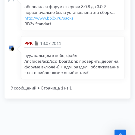
обновлялся форум с версии 3.0.8 до 3.0.9
первоначально была установлена эта сборка:
http://www.bb3x.ru/packs
BB3x Standart
Сообщение
PPK
18.07.2011
нуу.. пальцем в небо, файл
/includes/acp/acp_board.php проверить, дебаг на
форуме включён? + адм. раздел - обслуживание
- лог ошибок - какие ошибки там?
9 сообщений
• Страница
1
из
1