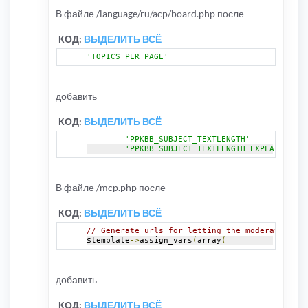
В файле /language/ru/acp/board.php после
КОД:
ВЫДЕЛИТЬ ВСЁ
'TOPICS_PER_PAGE'
добавить
КОД:
ВЫДЕЛИТЬ ВСЁ
'PPKBB_SUBJECT_TEXTLENGTH'
=>
'Ма
'PPKBB_SUBJECT_TEXTLENGTH_EXPLAIN'
В файле /mcp.php после
КОД:
ВЫДЕЛИТЬ ВСЁ
// Generate urls for letting the moderation co
$template
->
assign_vars
(
array
(
добавить
КОД:
ВЫДЕЛИТЬ ВСЁ