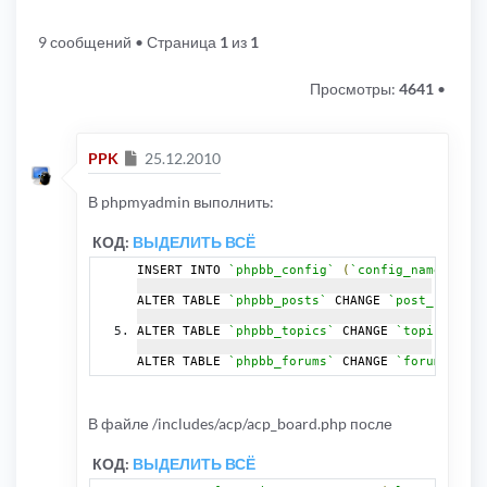
9 сообщений
• Страница
1
из
1
Просмотры:
4641
•
Сообщение
PPK
25.12.2010
В phpmyadmin выполнить:
КОД:
ВЫДЕЛИТЬ ВСЁ
INSERT INTO 
`phpbb_config`
(
`config_name`
,
`co
ALTER TABLE 
`phpbb_posts`
 CHANGE 
`post_subject
ALTER TABLE 
`phpbb_topics`
 CHANGE 
`topic_last_
ALTER TABLE 
`phpbb_forums`
 CHANGE 
`forum_last_
В файле /includes/acp/acp_board.php после
КОД:
ВЫДЕЛИТЬ ВСЁ