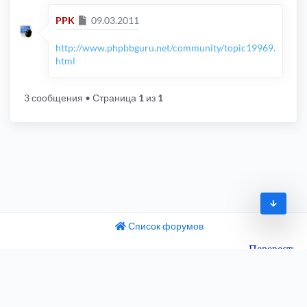
Сообщение
PPK
09.03.2011
http://www.phpbbguru.net/community/topic19969.
html
3 сообщения
• Страница
1
из
1
Список форумов
© 2009-2026
одный текст
ните этот перевод
Часовой пояс:
UTC+04:00
 отзыв поможет нам улучшить Google Переводчик