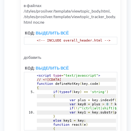
в файлах
/styles/prosilver/template/viewtopic_body.html,
/styles/prosilver/template/viewtopic_tracker_body.
html после
КОД:
ВЫДЕЛИТЬ ВСЁ
<!-- INCLUDE overall_header.html -->
добавить
КОД:
ВЫДЕЛИТЬ ВСЁ
<script
type
=
"text/javascript"
>
// <![CDATA[
function
 defineHotKey
(
key
,
code
)
{
if
(
typeof
(
key
)
==
'string'
)
{
var
 plus 
=
 key
.
indexOf
(
'+'
);
var
 key0 
=
 plus 
>
0
?
 key
.
subs
if
(!
/^(ctrl|alt|shift)$/
.
test
(
var
 key1 
=
 key
.
substr
(
plus
+
1
)*
}
else
 key1 
=
 key
;
function
 react
(
e
)
{