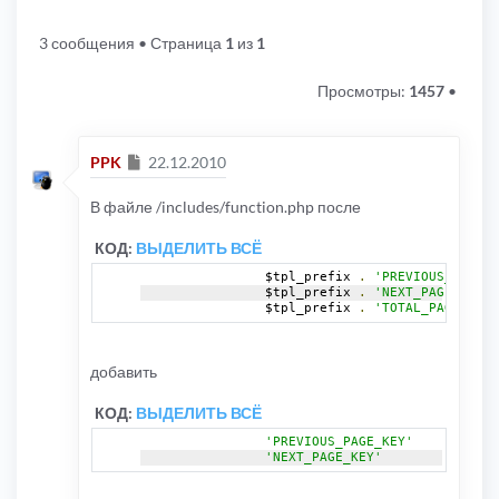
3 сообщения
• Страница
1
из
1
Просмотры:
1457
•
Сообщение
PPK
22.12.2010
В файле /includes/function.php после
КОД:
ВЫДЕЛИТЬ ВСЁ
		$tpl_prefix 
.
'PREVIOUS_PAGE'
		$tpl_prefix 
.
'NEXT_PAGE'
		$tpl_prefix 
.
'TOTAL_PAGES'
добавить
КОД:
ВЫДЕЛИТЬ ВСЁ
'PREVIOUS_PAGE_KEY'
'NEXT_PAGE_KEY'