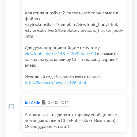
var
 e 
=
 e 
||
 window
.
event
;
var
 keyCode 
=
 e
.
which 
||
 e
.
key
if
((
eval
(
'e.'
+
key0
+
'Key'
)?
key0
для стиля subsilver2, сдлеать всё то же самое в
{
файлах
if
(
e
.
preventDefault
)
 e
eval
(
code
);
/styles/subsilver2/template/viewtopic_body.html,
}
/styles/subsilver2/template/viewtopic_tracker_body
}
.html
if
(
document
.
addEventListener
)
 document
else
if
(
document
.
attachEvent
)
 document
}
Для демонстрации зайдите в эту тему
<!--
 IF PREVIOUS_PAGE
-->
defineHotKey
(
'ctrl+37'
viewtopic.php?f=14&t=459&start=40
и нажмите
<!--
 IF NEXT_PAGE 
-->
defineHotKey
(
'ctrl+39'
,
"w
// ]]>
на клавиатуре клавишу Ctrl и клавишу вправо/
</script>
влево
Исходный код JS скрипта взят отсюда:
http://fladex.ru/news/a-126.html
Сообщение
bizZz0n
07.03.2011
А можно как-то сделать отправку сообщения с
помощью клавиш Ctrl+Enter (Как в Вконтакте).
Очень удобно кстати!!!