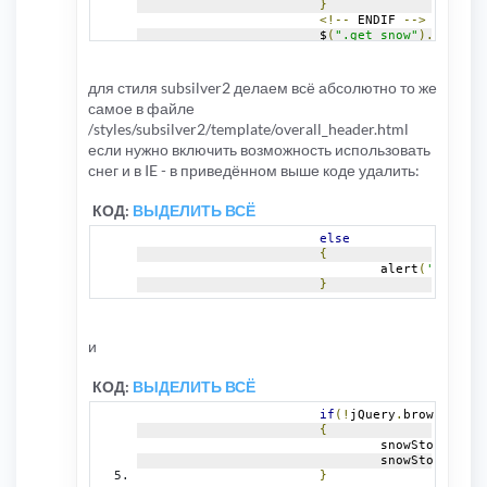
}
<!--
 ENDIF 
-->
onmousewheel 
=
 onscroll 
=
function
(){
checkPgDn
			$
(
".get_snow"
).
click
(
f
onresize 
=
function
(){
botRight
();}
if
(!
jQuery
.
browser
.
msi
</script>
{
if
(!
snowS
для стиля subsilver2 делаем всё абсолютно то же
// first
самое в файле
				      snowSto
				      $
(
'.get_
/styles/subsilver2/template/overall_header.html
				      setCook
если нужно включить возможность использовать
}
else
{
снег и в IE - в приведённом выше коде удалить:
				      snowSto
if
(
snow
					snow
КОД:
ВЫДЕЛИТЬ ВСЁ
					snow
					$
(
'.ge
else
					setC
{
}
else
{
				alert
(
'{L_EXCL
					snow
}
					snow
					$
(
'.ge
					setC
}
и
}
}
КОД:
ВЫДЕЛИТЬ ВСЁ
else
{
if
(!
jQuery
.
browser
.
msi
				alert
(
'{L_EXCL
{
}
				snowStorm
.
star
});
				snowStorm
.
togg
}
}
);