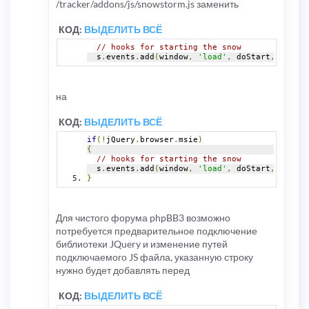
/tracker/addons/js/snowstorm.js заменить
КОД:
ВЫДЕЛИТЬ ВСЁ
// hooks for starting the snow
  s
.
events
.
add
(
window
,
'load'
,
 doStart
,
false
)
на
КОД:
ВЫДЕЛИТЬ ВСЁ
if
(!
jQuery
.
browser
.
msie
)
{
// hooks for starting the snow
  s
.
events
.
add
(
window
,
'load'
,
 doStart
,
false
)
}
Для чистого форума phpBB3 возможно
потребуется предварительное подключение
библиотеки JQuery и изменение путей
подключаемого JS файла, указанную строку
нужно будет добавлять перед
КОД:
ВЫДЕЛИТЬ ВСЁ