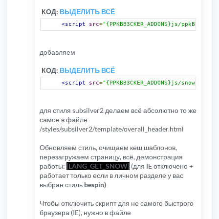
КОД:
ВЫДЕЛИТЬ ВСЁ
<script
src
=
"{PPKBB3CKER_ADDONS}js/ppkBB3cker.
добавляем
КОД:
ВЫДЕЛИТЬ ВСЁ
<script
src
=
"{PPKBB3CKER_ADDONS}js/snowstorm.j
для стиля subsilver2 делаем всё абсолютно то же
самое в файле
/styles/subsilver2/template/overall_header.html
Обновляем стиль, очищаем кеш шаблонов,
перезагружаем страницу, всё, демонстрация
работы:
{LANG_GET_SNOW}
(для IE отключено +
работает только если в личном разделе у вас
выбран стиль
bespin)
Чтобы отключить скрипт для не самого быстрого
браузера (IE), нужно в файле