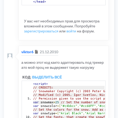
</head>
У вас нет необходимых прав для просмотра
вложений в этом сообщении. Попробуйте
зарегистрироваться
или
войти
на форум.
Сообщение
viktor6
21.12.2010
а можно этот код както адаптировать под трекер
ато мой проц не выдержкет такую нагрузку
КОД:
ВЫДЕЛИТЬ ВСЁ
<script>
// CREDITS:
// Snowmaker Copyright (c) 2003 Peter Gehrig. 
// Modified (c) 2005, Igor Svetlov, Nickname: 
// Permission given to use the script provided
var
 snowmax
=
25
// Set the number of snowflakes
var
 snowcolor
=[
"#c4bbcc"
,
"#ccddFF"
,
"#ccd6DD"
]
// Set the colors for the snow. Add as many co
var
 snowtype
=[
"Arial Black"
,
"Arial Narrow"
,
"Ti
// Set the fonts, that create the snowflakes. 