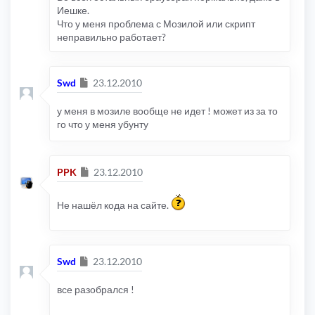
if
(
getCookie
(
name
))
 document
.
Иешке.
((
path
)
?
';path='
+
 path 
:
''
Что у меня проблема с Мозилой или скрипт
((
domain
)
?
';domain='
+
 domai
';expires=Thu, 01-Jan-1970 00:
неправильно работает?
}
// ]]>
</script>
Сообщение
Swd
23.12.2010
у меня в мозиле вообще не идет ! может из за то
го что у меня убунту
Сообщение
PPK
23.12.2010
Не нашёл кода на сайте.
Сообщение
Swd
23.12.2010
все разобрался !