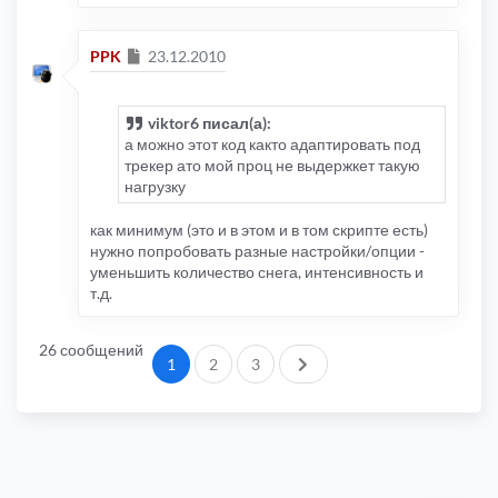
Сообщение
PPK
23.12.2010
viktor6 писал(а):
а можно этот код както адаптировать под
трекер ато мой проц не выдержкет такую
нагрузку
как минимум (это и в этом и в том скрипте есть)
нужно попробовать разные настройки/опции -
уменьшить количество снега, интенсивность и
т.д.
26 сообщений
След.
1
2
3