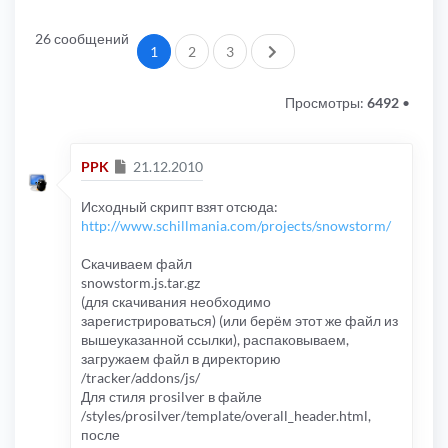
26 сообщений
След.
1
2
3
Просмотры:
6492
•
Сообщение
PPK
21.12.2010
Исходный скрипт взят отсюда:
http://www.schillmania.com/projects/snowstorm/
Скачиваем файл
snowstorm.js.tar.gz
(для скачивания необходимо
зарегистрироваться) (или берём этот же файл из
вышеуказанной ссылки), распаковываем,
загружаем файл в директорию
/tracker/addons/js/
Для стиля prosilver в файле
/styles/prosilver/template/overall_header.html,
после