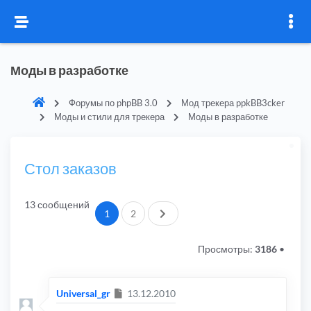
Моды в разработке
Форумы по phpBB 3.0
Мод трекера ppkBB3cker
Моды и стили для трекера
Моды в разработке
Стол заказов
13 сообщений
След.
1
2
Просмотры:
3186
•
Сообщение
Universal_gr
13.12.2010