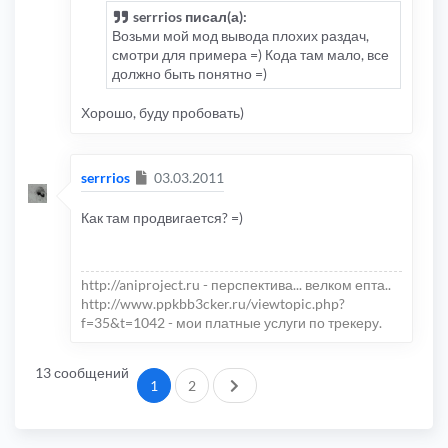
serrrios писал(а):
Возьми мой мод вывода плохих раздач,
смотри для примера =) Кода там мало, все
должно быть понятно =)
Хорошо, буду пробовать)
Сообщение
serrrios
03.03.2011
Как там продвигается? =)
http://aniproject.ru - перспектива... велком епта..
http://www.ppkbb3cker.ru/viewtopic.php?
f=35&t=1042 - мои платные услуги по трекеру.
13 сообщений
След.
1
2