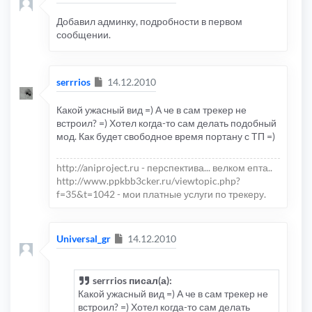
Добавил админку, подробности в первом
сообщении.
Сообщение
serrrios
14.12.2010
Какой ужасный вид =) А че в сам трекер не
встроил? =) Хотел когда-то сам делать подобный
мод. Как будет свободное время портану с ТП =)
http://aniproject.ru - перспектива... велком епта..
http://www.ppkbb3cker.ru/viewtopic.php?
f=35&t=1042 - мои платные услуги по трекеру.
Сообщение
Universal_gr
14.12.2010
serrrios писал(а):
Какой ужасный вид =) А че в сам трекер не
встроил? =) Хотел когда-то сам делать