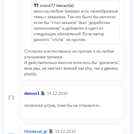
xoxol77 писал(а):
имхо на любом трекере есть своеобразные
темы с заказами. Так что было бы неплохо
если бы "стол заказов" был "доработан
напильником" и добавлен в одно из
следующих обновлений. Если автор
данного "стола" не против.
Согласен и естественно не против, я за любое
улучшение трекера.
И действительно многое хотелось бы "допилить",
мне увы, не хватает знаний как php, так и движка
phpbb.
Сообщение
demon1
14.12.2010
полезная штука, тоже бы не отказался...
Сообщение
Universal_gr
14.12.2010