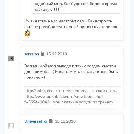
подобный мод. Как будет свободное время
портану с ТП =)
Ну вид кому надо настроит сам ) Как встроить
ещё не разобрался, первый раз как никак делаю..
Сообщение
serrrios
15.12.2010
Возьми мой мод вывода плохих раздач, смотри
для примера =) Кода там мало, все должно быть
понятно =)
http://aniproject.ru - перспектива... велком епта..
http://www.ppkbb3cker.ru/viewtopic.php?
f=35&t=1042 - мои платные услуги по трекеру.
Сообщение
Universal_gr
15.12.2010