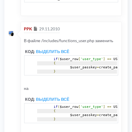
Сообщение
PPK
29.11.2010
В файле /includes/functions_user.php заменить
КОД:
ВЫДЕЛИТЬ ВСЁ
if
(
$user_row
[
'user_type'
]
==
 USER_NORM
{
		$user_passkey
=
create_passkey
(
$
}
на
КОД:
ВЫДЕЛИТЬ ВСЁ
if
(
$user_row
[
'user_type'
]
==
 USER_NORM
{
		$user_passkey
=
create_passkey
(
$
}