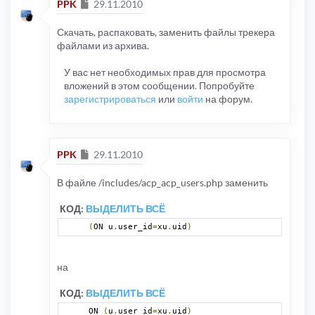
Сообщение
PPK
29.11.2010
Скачать, распаковать, заменить файлы трекера
файлами из архива.
У вас нет необходимых прав для просмотра
вложений в этом сообщении. Попробуйте
зарегистрироваться
или
войти
на форум.
Сообщение
PPK
29.11.2010
В файле /includes/acp_acp_users.php заменить
КОД:
ВЫДЕЛИТЬ ВСЁ
(
ON u
.
user_id
=
xu
.
uid
)
на
КОД:
ВЫДЕЛИТЬ ВСЁ
ON 
(
u
.
user_id
=
xu
.
uid
)