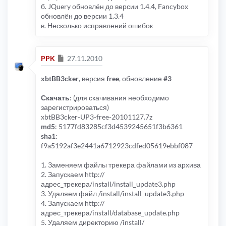
б. JQuery обновлён до версии 1.4.4, Fancybox
обновлён до версии 1.3.4
в. Несколько исправлений ошибок
Сообщение
PPK
27.11.2010
xbtBB3cker
, версия
free
, обновление
#3
Скачать
: (для скачивания необходимо
зарегистрироваться)
xbtBB3cker-UP3-free-20101127.7z
md5
: 5177fd83285cf3d4539245651f3b6361
sha1
:
f9a5192af3e2441a6712923cdfed05619ebbf087
1. Заменяем файлы трекера файлами из архива
2. Запускаем http://
адрес_трекера/install/install_update3.php
3. Удаляем файл /install/install_update3.php
4. Запускаем http://
адрес_трекера/install/database_update.php
5. Удаляем директорию /install/