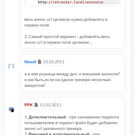
http
:
//retracker.local/announce
весь анонс url целиком нужно добавлять в
первое поле.
2. Самый простой вариант - добавлять весь
анонс url в первое поле целиком ..
Сообщение
filosof
01.02.2011
а в чем разница между доп. и внешним анонсом?
и как быть,если на одном трекере несколько
аккаунтов?
Сообщение
PPK
01.02.2011
1.
Дополнительный
- при скачивании торрента
пользователем в торрент файл будет добавлен
анонс url указанного трекера
2.
Внешний и дополнительный
- при