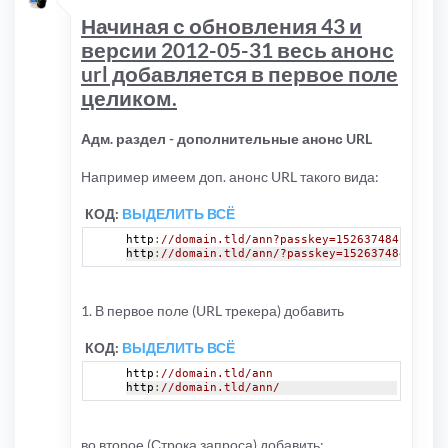
Начиная с обновления 43 и
версии 2012-05-31 весь анонс
url добавляется в первое поле
целиком.
Адм. раздел - дополнительные анонс URL
Например имеем доп. анонс URL такого вида:
КОД:
ВЫДЕЛИТЬ ВСЁ
http
:
//domain.tld/ann?passkey=152637484
http
:
//domain.tld/ann/?passkey=152637484
1. В первое поле (URL трекера) добавить
КОД:
ВЫДЕЛИТЬ ВСЁ
http
:
//domain.tld/ann
http
:
//domain.tld/ann/
во второе (Строка запроса) добавить: