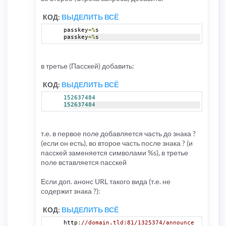
КОД:
ВЫДЕЛИТЬ ВСЁ
passkey
=%
s
passkey
=%
s
в третье (Пасскей) добавить:
КОД:
ВЫДЕЛИТЬ ВСЁ
152637484
152637484
т.е. в первое поле добавляется часть до знака ?
(если он есть), во второе часть после знака ? (и
пасскей заменяется символами %s), в третье
поле вставляется пасскей
Если доп. анонс URL такого вида (т.е. не
содержит знака ?):
КОД:
ВЫДЕЛИТЬ ВСЁ
http
:
//domain.tld:81/1325374/announce