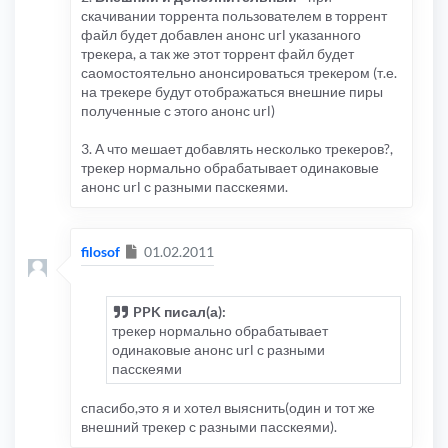
скачивании торрента пользователем в торрент
файл будет добавлен анонс url указанного
трекера, а так же этот торрент файл будет
саомостоятельно анонсироваться трекером (т.е.
на трекере будут отображаться внешние пиры
полученные с этого анонс url)
3. А что мешает добавлять несколько трекеров?,
трекер нормально обрабатывает одинаковые
анонс url с разными пасскеями.
Сообщение
filosof
01.02.2011
PPK писал(а):
трекер нормально обрабатывает
одинаковые анонс url с разными
пасскеями
спасибо,это я и хотел выяснить(один и тот же
внешний трекер с разными пасскеями).