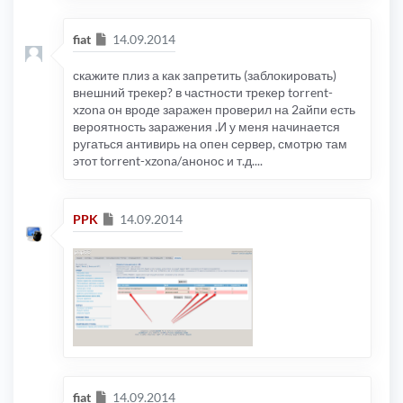
Сообщение
fiat
14.09.2014
скажите плиз а как запретить (заблокировать)
внешний трекер? в частности трекер torrent-
xzona он вроде заражен проверил на 2айпи есть
вероятность заражения .И у меня начинается
ругаться антивирь на опен сервер, смотрю там
этот torrent-xzona/анонос и т.д....
Сообщение
PPK
14.09.2014
Сообщение
fiat
14.09.2014