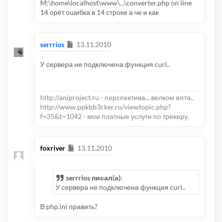
M:\home\localhost\www\...\converter.php on line
bbcodetext2 
=
 bbcodetext2
.
replace
(
/\{div class
14 орёт ошибка в 14 строке а че и как
bbcodetext2 
=
 bbcodetext2
.
replace
(
/\{div class
bbcodetext2 
=
 bbcodetext2
.
replace
(
/\{div class
bbcodetext2 
=
 bbcodetext2
.
replace
(
/\{div class
}
Сообщение
serrrios
13.11.2010
if
(
codetype 
==
"tfile"
)
{
bbcodetext2 
=
 bbcodetext2
.
replace
(
/\{span styl
У сервера не подключена функция curl..
bbcodetext2 
=
 bbcodetext2
.
replace
(
/\{span styl
bbcodetext2 
=
 bbcodetext2
.
replace
(
/\{span styl
bbcodetext2 
=
 bbcodetext2
.
replace
(
/\{span styl
bbcodetext2 
=
 bbcodetext2
.
replace
(
/\{span styl
bbcodetext2 
=
 bbcodetext2
.
replace
(
/\{span styl
http://aniproject.ru - перспектива... велком епта..
bbcodetext2 
=
 bbcodetext2
.
replace
(
/\{div class
http://www.ppkbb3cker.ru/viewtopic.php?
bbcodetext2 
=
 bbcodetext2
.
replace
(
/\{a href="(
f=35&t=1042 - мои платные услуги по трекеру.
}
if
(
codetype 
==
"torrent71"
)
{
bbcodetext2 
=
 bbcodetext2
.
replace
(
/\{span styl
bbcodetext2 
=
 bbcodetext2
.
replace
(
/\{div style
Сообщение
foxriver
13.11.2010
}
if
(
codetype 
==
"free-torrents"
)
{
bbcodetext2 
=
 bbcodetext2
.
replace
(
/\{span styl
serrrios писал(а):
bbcodetext2 
=
 bbcodetext2
.
replace
(
/\{span styl
bbcodetext2 
=
 bbcodetext2
.
replace
(
/\{span styl
У сервера не подключена функция curl..
bbcodetext2 
=
 bbcodetext2
.
replace
(
/\{span styl
bbcodetext2 
=
 bbcodetext2
.
replace
(
/\{span styl
В php.ini править?
bbcodetext2 
=
 bbcodetext2
.
replace
(
/\{div align
}