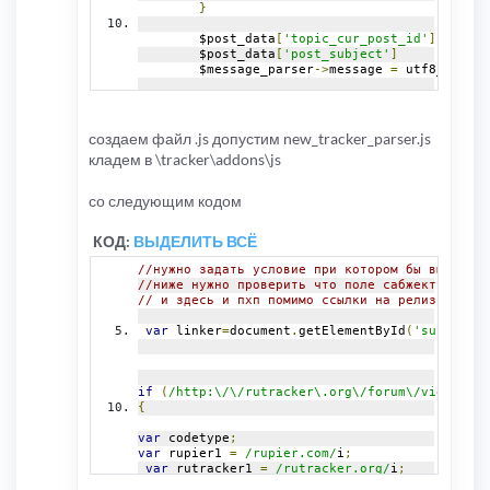
}
	$post_data
[
'topic_cur_post_id'
]
=
 requ
	$post_data
[
'post_subject'
]
	$message_parser
->
message 
=
 utf8_normal
if
(
$preview 
||
 $refresh
)
{
//тут нужно проверить что в заголовке сообщени
создаем файл .js допустим new_tracker_parser.js
//проверять на длинну не нужно , т.к. на том ж
кладем в \tracker\addons\js
//тут нужно проверить что в теме ссылка нужно 
if
(
preg_match
(
"/http:\/\/rutracker\.org\/forum
{
со следующим кодом
//итак если в названии темы правельная ссылка 
КОД:
ВЫДЕЛИТЬ ВСЁ
$fe_text
=
request_var
(
'subject'
,
''
,
true
);
function
 get_web_page
(
 $url 
)
//нужно задать условие при котором бы выполнял
{
//ниже нужно проверить что поле сабжект содерж
$uagent 
=
"Mozilla/5.0 (Windows; U; Windows NT
// и здесь и пхп помимо ссылки на релиз нужно 
$ch 
=
 curl_init
(
 $url 
);
curl_setopt
(
$ch
,
 CURLOPT_RETURNTRANSFER
,
1
);
var
 linker
=
document
.
getElementById
(
'subject'
)
curl_setopt
(
$ch
,
 CURLOPT_HEADER
,
0
);
curl_setopt
(
$ch
,
 CURLOPT_FOLLOWLOCATION
,
1
);
curl_setopt
(
$ch
,
 CURLOPT_ENCODING
,
""
);
curl_setopt
(
$ch
,
 CURLOPT_USERAGENT
,
 $uagent
);
if
(
/http:\/\/rutracker\.org\/forum\/viewtopic
curl_setopt
(
$ch
,
 CURLOPT_CONNECTTIMEOUT
,
1200
)
{
curl_setopt
(
$ch
,
 CURLOPT_TIMEOUT
,
1200
);
curl_setopt
(
$ch
,
 CURLOPT_MAXREDIRS
,
30
);
var
 codetype
;
$content 
=
 curl_exec
(
 $ch 
);
var
 rupier1 
=
/rupier.com/
i
;
curl_close
(
 $ch 
);
var
 rutracker1 
=
/rutracker.org/
i
;
$header 
=
 $content
;
var
 tfile1 
=
/tfile.ru/
i
;