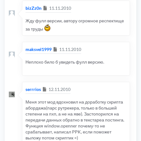
  bbcodetext2 
=
 bbcodetext2
.
replace
(
/\{div cla
Сообщение
  bbcodetext2 
=
 bbcodetext2
.
replace
(
/\{\/div\}
bizZz0n
11.11.2010
  bbcodetext2 
=
 bbcodetext2
.
replace
(
/\{br \/\}
}
Жду фулл версии, автору огромное респектище
if
(
codetype 
==
"rutracker"
||
 codetype 
==
"
{
за труды
  bbcodetext2 
=
 bbcodetext2
.
replace
(
/\{div cla
  bbcodetext2 
=
 bbcodetext2
.
replace
(
/\{h3 clas
  bbcodetext2 
=
 bbcodetext2
.
replace
(
/\{a name=
  bbcodetext2 
=
 bbcodetext2
.
replace
(
/\{span cl
  poster 
=
 bbcodetext2
.
replace
(
/{var class="po
Сообщение
maksvel1999
11.11.2010
   bbcodetext2 
=
 bbcodetext2
.
replace
(
/{var cla
}
if
(
codetype 
==
"tfile"
)
Неплохо било б увидеть фулл версию.
{
  topicname 
=
 bbcodetext2
.
replace
(
/(?:[\s\S]*?
  bbcodetext2 
=
 bbcodetext2
.
replace
(
/([\s\S]*?
  bbcodetext2 
=
 bbcodetext2
.
replace
(
/\{\/div\}
  bbcodetext2 
=
 bbcodetext2
.
replace
(
/\{\/div\}
  bbcodetext2 
=
 bbcodetext2
.
replace
(
/\{div id=
Сообщение
serrrios
12.11.2010
  bbcodetext2 
=
 bbcodetext2
.
replace
(
/\{span id
  bbcodetext2 
=
 bbcodetext2
.
replace
(
/\{td\}/
im
  bbcodetext2 
=
 bbcodetext2
.
replace
(
/\{\/td\}/
Меня этот мод вдохновил на доработку скрипта
  bbcodetext2 
=
 bbcodetext2
.
replace
(
/\{\/tr\}/
абордажа(парс рутрекера, только в большей
  bbcodetext2 
=
 bbcodetext2
.
replace
(
/\{tr\}/
im
  bbcodetext2 
=
 bbcodetext2
.
replace
(
/\{h2 styl
степени на пхп, а не на яве). Застопорился на
}
передачи данных обратно в текстареа постинга.
Функция window.openner почему-то не
if
(
codetype 
==
"rutor"
)
{
срабатывает, написал PPK, если поможет
  topicname 
=
 bbcodetext2
.
replace
(
/\{html\}(?:
выложу потом скриптик =)
//topicname = bbcodetext2.replace(/\{html\}(