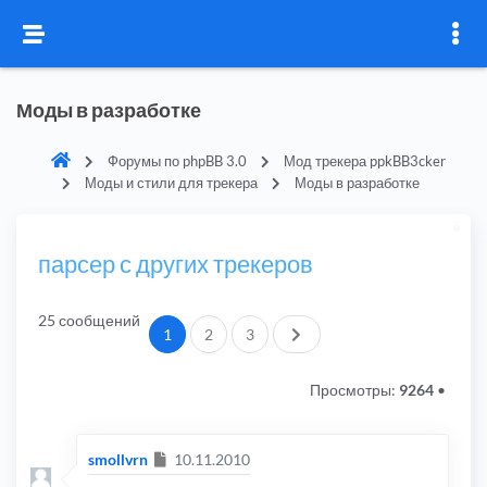
Моды в разработке
Форумы по phpBB 3.0
Мод трекера ppkBB3cker
Моды и стили для трекера
Моды в разработке
парсер с других трекеров
25 сообщений
След.
1
2
3
Просмотры:
9264
•
Сообщение
smollvrn
10.11.2010