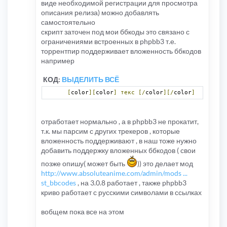
виде необходимой регистрации для просмотра
if
(
array_search
(
$in_text
{
$i
},
 $other
)===
fal
   $output
.=
$in_text
{
$i
};
описания релиза) можно добавлять
}
else
{
самостоятельно
   $output
.=
"&#"
.
array_search
(
$in_text
{
$i
},
 $o
скрипт заточен под мои ббкоды это связано с
}
}
ограничениями встроенных в phpbb3 т.е.
}
торрентпир поддерживает вложенность ббкодов
return
 $output
;
например
}
//ниже будет происходить перекодировка в утф8 
if
(
preg_match
(
"/charset=windows/"
,
(
$bbcodetex
КОД:
ВЫДЕЛИТЬ ВСЁ
//$bbcodetext=iconv($bbcodetext);
$bbcodetext
=
iconv
(
"windows-1251"
,
"utf-8"
,
$bbc
[
color
][
color
]
текс
[/
color
][/
color
]
}
//итак в переменной bbcodetext содержитася нуж
отработает нормально , а в phpbb3 не прокатит,
//теперь произведем подмену в родной переменно
т.к. мы парсим с других трекеров , которые
$message_parser
->
message 
=
 utf8_normalize_nfc
(
//$message_parser->message = $bbcodetext;
вложенность поддерживают , в наш тоже нужно
}
добавить поддержку вложенных ббкодов ( свои
позже опишу( может быть
)) это делает мод
http://www.absoluteanime.com/admin/mods ...
}
st_bbcodes
, на 3.0.8 работает , также phpbb3
криво работает с русскими символами в ссылках
//PPK START TD
вобщем пока все на этом
}
}