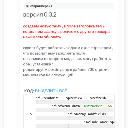
старая версия
версия 0.0.2
создаем новую тему , в поле заголовка темы
вставляем ссылку с релизом с другого трекера ,
нажимаем обновить
скрипт будет работать в одном окне с трекером ,
что позволит ему заполнять поля
независим от старого мода , т.е. могут работать
оба , установка :
редактируем posting.php в районе 730 строки ,
меняем код на следующий
КОД:
ВЫДЕЛИТЬ ВСЁ
if
(
$submit 
||
 $preview 
||
 $refresh
)
{
if
(
$forum_data
[
'astracker'
]
&&
(
$mode 
{
if
(
$array_addfields
)
{
			include_once
(
$phpbb_ro
}