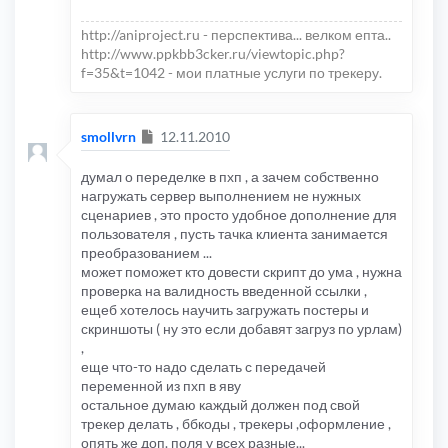
  linkdownload 
=
 bbcodetext2
.
replace
(
/(?:[\s\S
http://aniproject.ru - перспектива... велком епта..
  bbcodetext2 
=
 bbcodetext2
.
replace
(
/\{html\}(
  bbcodetext2 
=
 bbcodetext2
.
replace
(
/\{\/span\
http://www.ppkbb3cker.ru/viewtopic.php?
  bbcodetext2 
=
 bbcodetext2
.
replace
(
/\{center\
f=35&t=1042 - мои платные услуги по трекеру.
  bbcodetext2 
=
 bbcodetext2
.
replace
(
/\{\/cente
  bbcodetext2 
=
 bbcodetext2
.
replace
(
/\{tr\}\{t
  bbcodetext2 
=
 bbcodetext2
.
replace
(
/\{tr\}\{t
  bbcodetext2 
=
 bbcodetext2
.
replace
(
/\{tr\}\{t
Сообщение
smollvrn
12.11.2010
  bbcodetext2 
=
 bbcodetext2
.
replace
(
/\{tr\}\{t
  bbcodetext2 
=
 bbcodetext2
.
replace
(
/\{td clas
  bbcodetext2 
=
 bbcodetext2
.
replace
(
/\{td clas
думал о переделке в пхп , а зачем собственно
  bbcodetext2 
=
 bbcodetext2
.
replace
(
/\{td clas
  bbcodetext2 
=
 bbcodetext2
.
replace
(
/\{font si
нагружать сервер выполнением не нужных
  bbcodetext2 
=
 bbcodetext2
.
replace
(
/\{a href=
сценариев , это просто удобное дополнение для
  bbcodetext2 
=
 bbcodetext2
.
replace
(
/\{b\}\{a 
пользователя , пусть тачка клиента занимается
  bbcodetext2 
=
 bbcodetext2
.
replace
(
/\{a href=
  bbcodetext2 
=
 bbcodetext2
.
replace
(
/\{a href=
преобразованием ...
  bbcodetext2 
=
 bbcodetext2
.
replace
(
/\{td\}/
im
может поможет кто довести скрипт до ума , нужна
  bbcodetext2 
=
 bbcodetext2
.
replace
(
/\{\/td\}/
проверка на валидность введенной ссылки ,
  bbcodetext2 
=
 bbcodetext2
.
replace
(
/\{\/tr\}/
  bbcodetext2 
=
 bbcodetext2
.
replace
(
/\{tr\}/
im
ещеб хотелось научить загружать постеры и
скриншоты ( ну это если добавят загруз по урлам)
}
	bbcodetext2 
=
 bbcodetext2
.
replace
(
/\{o
,
	bbcodetext2 
=
 bbcodetext2
.
replace
(
/\{i
еще что-то надо сделать с передачей
переменной из пхп в яву
	bbcodetext2 
=
 bbcodetext2
.
replace
(
/\{p
	bbcodetext2 
=
 bbcodetext2
.
replace
(
/\{v
остальное думаю каждый должен под свой
	bbcodetext2 
=
 bbcodetext2
.
replace
(
/\{v
трекер делать , ббкоды , трекеры ,оформление ,
	bbcodetext2 
=
 bbcodetext2
.
replace
(
/\{v
опять же доп. поля у всех разные...
	bbcodetext2 
=
 bbcodetext2
.
replace
(
/\{s