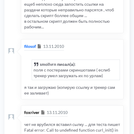
	bbcodetext2 
=
 bbcodetext2
.
replace
(
/\{b
ещеб неплохо сюда запостить ссылки на
	bbcodetext2 
=
 bbcodetext2
.
replace
(
/\{u
раздачи которые неправильно парсятся , чтоб
	bbcodetext2 
=
 bbcodetext2
.
replace
(
/\{\
сделать скрипт боллее общим ...
	bbcodetext2 
=
 bbcodetext2
.
replace
(
/\{u
	bbcodetext2 
=
 bbcodetext2
.
replace
(
/\{l
в остальном скрипт должен быть полностью
	bbcodetext2 
=
 bbcodetext2
.
replace
(
/\{\
рабочим...
	bbcodetext2 
=
 bbcodetext2
.
replace
(
/\{l
	bbcodetext2 
=
 bbcodetext2
.
replace
(
/\{b
	bbcodetext2 
=
 bbcodetext2
.
replace
(
/\{b
	bbcodetext2 
=
 bbcodetext2
.
replace
(
/\{\
	bbcodetext2 
=
 bbcodetext2
.
replace
(
/\{u
Сообщение
filosof
13.11.2010
	bbcodetext2 
=
 bbcodetext2
.
replace
(
/\{\
	bbcodetext2 
=
 bbcodetext2
.
replace
(
/\{i
	bbcodetext2 
=
 bbcodetext2
.
replace
(
/\{\
	bbcodetext2 
=
 bbcodetext2
.
replace
(
/&#(
smollvrn писал(а):
	bbcodetext2 
=
 bbcodetext2
.
replace
(
/\{i
поля с постерами скриншотами ( еслиб
	bbcodetext2 
=
 bbcodetext2
.
replace
(
/\{a
трекер умел загружать их по урлам)
for
(
var
 i 
=
0
;
 i
<=
30
;
 i
++)
{
я так и загружаю (копирую ссылку и трекер сам
if
(
codetype 
==
"rutracker"
||
 codetype 
==
"po
ее заливает)
{
bbcodetext2 
=
 bbcodetext2
.
replace
(
/\{span clas
bbcodetext2 
=
 bbcodetext2
.
replace
(
/\{span clas
bbcodetext2 
=
bbcodetext2
.
replace
(
/\{span class
Сообщение
bbcodetext2 
=
 bbcodetext2
.
replace
(
/\{span styl
foxriver
13.11.2010
bbcodetext2 
=
 bbcodetext2
.
replace
(
/\{span styl
bbcodetext2 
=
 bbcodetext2
.
replace
(
/\{span styl
чет не врубился вставил сылку ... для теста пишет
bbcodetext2 
=
 bbcodetext2
.
replace
(
/\{span clas
bbcodetext2 
=
 bbcodetext2
.
replace
(
/\{span styl
Fatal error: Call to undefined function curl_init() in
bbcodetext2 
=
 bbcodetext2
.
replace
(
/\{div class