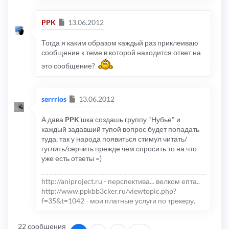
Сообщение
PPK
13.06.2012
Тогда я каким образом каждый раз приклеиваю
сообщение к теме в которой находится ответ на
это сообщение?
Сообщение
serrrios
13.06.2012
А дава
PPK
'шка создашь группу "Нубье" и
каждый задавший тупой вопрос будет попадать
туда, так у народа появиться стимул читать/
гуглить/серчить прежде чем спросить то на что
уже есть ответы =)
http://aniproject.ru - перспектива... велком епта..
http://www.ppkbb3cker.ru/viewtopic.php?
f=35&t=1042 - мои платные услуги по трекеру.
22 сообщения