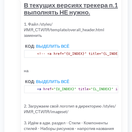
В текущих версиях трекера п.1
выполнять НЕ нужно.
1. Файл /styles/
ИМЯ_СТИЛЯ/template/overall_header.html
заменить
КОД:
ВЫДЕЛИТЬ ВСЁ
<!-- <a href="{U_INDEX}" title="{L_INDEX}" id=
на
КОД:
ВЫДЕЛИТЬ ВСЁ
<a
href
=
"{U_INDEX}"
title
=
"{L_INDEX}"
id
=
"logo
2. Загружаем свой логотип в директорию /styles/
ИМЯ_СТИЛЯ/imageset/
3. Идём в адм. раздел - Стили - Компоненты
стилей - Наборы рисунков - напротив названия