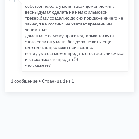
собственно,есть у меня такой домен,лежит с
весны,думал сделать на нем фильмовой
трекер,базу создал,но до сих пор даже ничего не
закинул на хостинг- не хватает времени им
заниматься.
домен мне самому нравится,только толку от
этого,если он у меня без дела лежит и еще
сколько так пролежит неизвестно.
вот и думаю,а может продать его,а есть ли смысл
и за сколько его продать)))
что скажете?
1 сообщение
• Страница
1
из
1