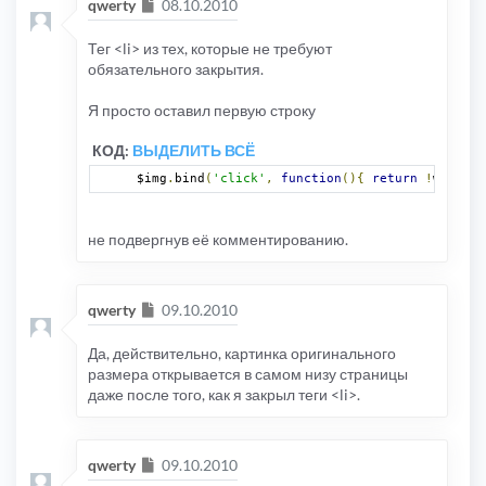
Сообщение
qwerty
08.10.2010
Тег <li> из тех, которые не требуют
обязательного закрытия.
Я просто оставил первую строку
КОД:
ВЫДЕЛИТЬ ВСЁ
$img
.
bind
(
'click'
,
function
(){
return
!
window
.
не подвергнув её комментированию.
Сообщение
qwerty
09.10.2010
Да, действительно, картинка оригинального
размера открывается в самом низу страницы
даже после того, как я закрыл теги <li>.
Сообщение
qwerty
09.10.2010