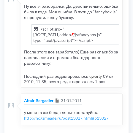
Ну все, я разобрался. Да, действительно, ошибка
была в коде. Моя ошибка. В пути до "fancybox.js"
я пропустил одну буковку.
<script src="
{ROOT_PATH}addon
S
/js/fancybox.js"
type="text/javascript"></script>
После этого все заработало) Еще раз спасибо за
наставления и огромная благодарность
разработчику!
Последний раз редактировалось
qwerty
09 окт
2010, 11:35, всего редактировалось 1 раз.
Сообщение
Altair Bergadler
31.01.2011
у меня та же беда, гляньте пожалуйста
http://hogsmeade.ru/post13027.html#p13027