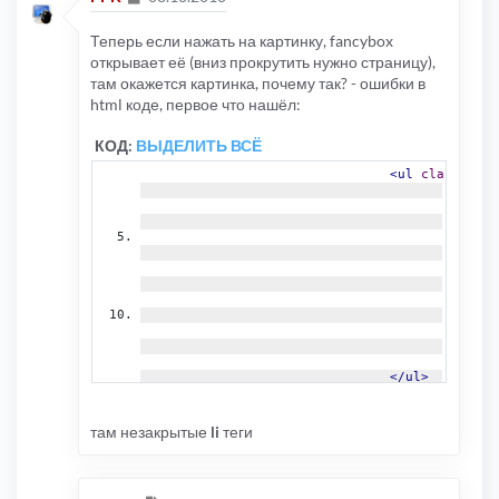
Теперь если нажать на картинку, fancybox
открывает её (вниз прокрутить нужно страницу),
там окажется картинка, почему так? - ошибки в
html коде, первое что нашёл:
КОД:
ВЫДЕЛИТЬ ВСЁ
<ul
class
=
"nav
</ul>
там незакрытые
li
теги