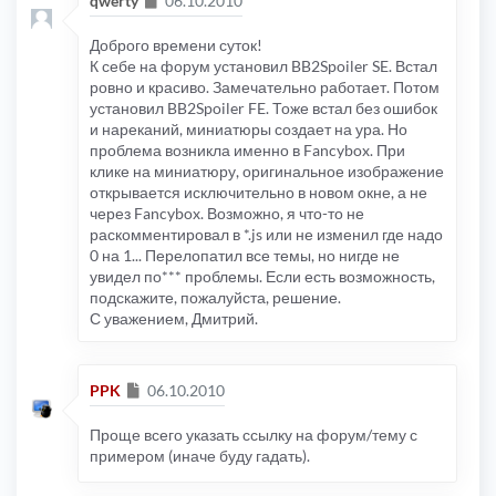
qwerty
06.10.2010
Доброго времени суток!
К себе на форум установил BB2Spoiler SE. Встал
ровно и красиво. Замечательно работает. Потом
установил BB2Spoiler FE. Тоже встал без ошибок
и нареканий, миниатюры создает на ура. Но
проблема возникла именно в Fancybox. При
клике на миниатюру, оригинальное изображение
открывается исключительно в новом окне, а не
через Fancybox. Возможно, я что-то не
раскомментировал в *.js или не изменил где надо
0 на 1... Перелопатил все темы, но нигде не
увидел по*** проблемы. Если есть возможность,
подскажите, пожалуйста, решение.
С уважением, Дмитрий.
Сообщение
PPK
06.10.2010
Проще всего указать ссылку на форум/тему с
примером (иначе буду гадать).