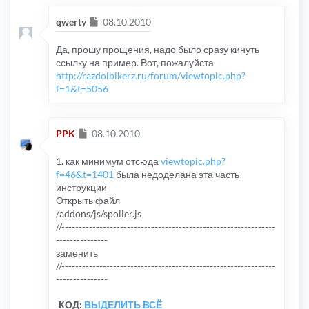
Сообщение
qwerty
08.10.2010
Да, прошу прощения, надо было сразу кинуть
ссылку на пример. Вот, пожалуйста
http://razdolbikerz.ru/forum/viewtopic.php?
f=1&t=5056
Сообщение
PPK
08.10.2010
1. как минимум отсюда
viewtopic.php?
f=46&t=1401
была недоделана эта часть
инструкции
Открыть файл
/addons/js/spoiler.js
//--------------------------------------------------------------
---------------
заменить
//--------------------------------------------------------------
---------------
КОД:
ВЫДЕЛИТЬ ВСЁ