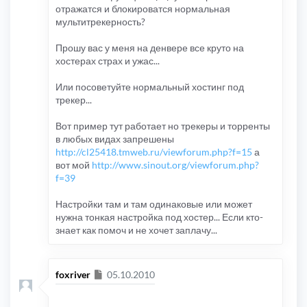
отражатся и блокироватся нормальная
мультитрекерность?
Прошу вас у меня на денвере все круто на
хостерах страх и ужас...
Или посоветуйте нормальный хостинг под
трекер...
Вот пример тут работает но трекеры и торренты
в любых видах запрешены
http://cl25418.tmweb.ru/viewforum.php?f=15
а
вот мой
http://www.sinout.org/viewforum.php?
f=39
Настройки там и там одинаковые или может
нужна тонкая настройка под хостер... Если кто-
знает как помоч и не хочет заплачу...
Сообщение
foxriver
05.10.2010