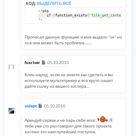
КОД:
ВЫДЕЛИТЬ ВСЁ
<?
php
if
(
function_exists
(
'file_get_contents'
)
&
?>
Прописал данную функцию и мне выдало "ок" но
хз в чем может быть проблема........
Сообщение
foxriver
05.10.2010
Блин народ , если не знаете как сделать и вы
используете мультитрекер и все круто пашет
дайте сылку на вашего хостера...
Сообщение
votept
05.10.2010
Арендуй сервак и не парь себе мозг.
Я
тебе уже сто раз говорил для такого проекта
хостинг это наиглупейший поступок.