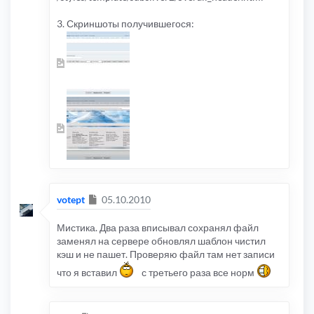
3. Скриншоты получившегося:
Сообщение
votept
05.10.2010
Мистика. Два раза вписывал сохранял файл
заменял на сервере обновлял шаблон чистил
кэш и не пашет. Проверяю файл там нет записи
что я вставил
с третьего раза все норм