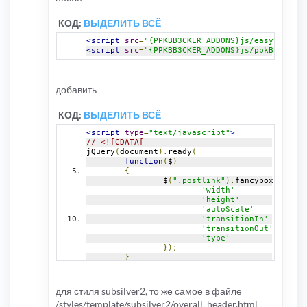
КОД:
ВЫДЕЛИТЬ ВСЁ
<script
src
=
"{PPKBB3CKER_ADDONS}js/easySlider.
<script
src
=
"{PPKBB3CKER_ADDONS}js/ppkBB3cker.
добавить
КОД:
ВЫДЕЛИТЬ ВСЁ
<script
type
=
"text/javascript"
>
// <![CDATA[
jQuery
(
document
).
ready
(
function
(
$
)
{
		$
(
".postlink"
).
fancybox
({
'width'
'height'
'autoScale'
'transitionIn'
'transitionOut'
'type'
});
}
);
// ]]>
</script>
для стиля subsilver2, то же самое в файле
/styles/template/subsilver2/overall_header.html