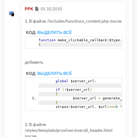
Сообщение
PPK
05.10.2010
1. В файле /includes/functions_content.php после
КОД:
ВЫДЕЛИТЬ ВСЁ
function
 make_clickable_callback
(
$type
,
 $white
{
добавить
КОД:
ВЫДЕЛИТЬ ВСЁ
global
 $server_url
;
if
(!
$server_url
)
{
		$server_url 
=
 generate_board_u
}
	strpos
(
$server_url
,
 $url
)===
0
?
 $class
2. В файле
/styles/template/prosilver/overall_header.html
после