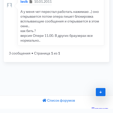
Сообщение
levik
10.01.2011
А у меня чет перестал работать нажимаю ..) оно
открывается потом опера пишет блокировка
всплывающие сообщения и открывается в этом
окне..
как бить ?
версия Опери 11.00. В других браузерах все
нормально..
3 сообщения
• Страница
1
из
1
Список форумов
© 2009-2026