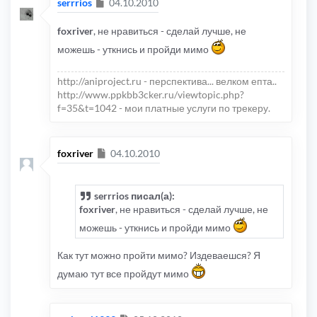
Сообщение
serrrios
04.10.2010
foxriver
, не нравиться - сделай лучше, не
можешь - уткнись и пройди мимо
http://aniproject.ru - перспектива... велком епта..
http://www.ppkbb3cker.ru/viewtopic.php?
f=35&t=1042 - мои платные услуги по трекеру.
Сообщение
foxriver
04.10.2010
serrrios писал(а):
foxriver
, не нравиться - сделай лучше, не
можешь - уткнись и пройди мимо
Как тут можно пройти мимо? Издеваешся? Я
думаю тут все пройдут мимо