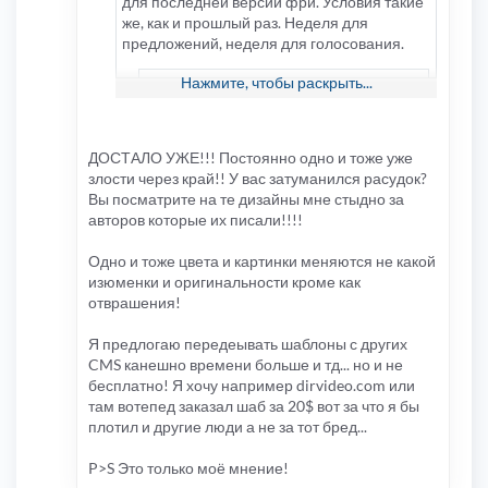
для последней версии фри. Условия такие
же, как и прошлый раз. Неделя для
предложений, неделя для голосования.
Нажмите, чтобы раскрыть...
Сразу говорю, после первой
недели могу отсеять стили которые
уже адаптировал, или адаптировал на
заказ или те которые мне совсем не
ДОСТАЛО УЖЕ!!! Постоянно одно и тоже уже
нравятся..
злости через край!! У вас затуманился расудок?
Вы посматрите на те дизайны мне стыдно за
Адаптирую стили(именно адаптирую!
авторов которые их писали!!!!
Не рипы, ни что другого) с источников:
http://www.phpbb3styles.net/
Одно и тоже цвета и картинки меняются не какой
http://www.awesomestyles.com/phpbb3-
изюменки и оригинальности кроме как
styles
отврашения!
Старая тема:
viewtopic.php?
Я предлогаю передеывать шаблоны с других
f=33&t=1224&start=0
CMS канешно времени больше и тд... но и не
бесплатно! Я хочу например dirvideo.com или
там вотепед заказал шаб за 20$ вот за что я бы
плотил и другие люди а не за тот бред...
P>S Это только моё мнение!