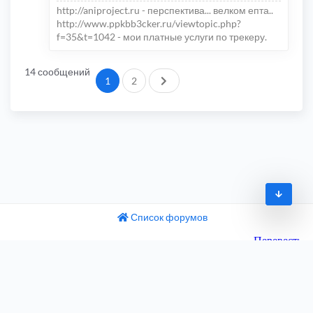
http://aniproject.ru - перспектива... велком епта..
http://www.ppkbb3cker.ru/viewtopic.php?
f=35&t=1042 - мои платные услуги по трекеру.
14 сообщений
След.
1
2
Список форумов
© 2009-2026
одный текст
ните этот перевод
Часовой пояс:
UTC+04:00
 отзыв поможет нам улучшить Google Переводчик