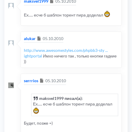
Сообщение
maksvel1999
05.10.2010
Ех..... есче б шаблон торент пира доделал
Сообщение
alukar
05.10.2010
http://www.awesomestyles.com/phpbb3-sty ...
ightportal
Имхо ничего так , только кнопки гадкие
))
Сообщение
serrrios
05.10.2010
maksvel1999 писал(а):
Ех..... есче б шаблон торент пира доделал
Будет, позже =)