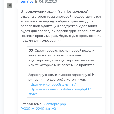
Сообщение
serrrios
04.10.2010
В продолжении акции "serrrios молодец"
открыта вторая тема в которой предоставляется
возможность народу выбрать одну тему для
бесплатной адаптации под трекер. Адаптация
будет для последней версии фри. Условия такие
же, как и прошлый раз. Неделя для предложений,
неделя для голосования.
Сразу говорю, после первой недели
могу отсеять стили которые уже
адаптировал, или адаптировал на заказ
или те которые мне совсем не нравятся..
Адаптирую стили(именно адаптирую! Не
рипы, ни что другого) с источников:
http://www.phpbb3styles.net/
http://www.awesomestyles.com/phpbb3-
styles
Старая тема:
viewtopic.php?
f=33&t=1224&start=0