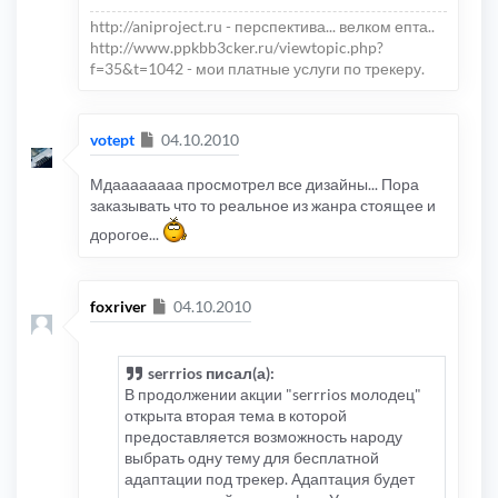
http://aniproject.ru - перспектива... велком епта..
http://www.ppkbb3cker.ru/viewtopic.php?
f=35&t=1042 - мои платные услуги по трекеру.
Сообщение
votept
04.10.2010
Мдаааааааа просмотрел все дизайны... Пора
заказывать что то реальное из жанра стоящее и
дорогое...
Сообщение
foxriver
04.10.2010
serrrios писал(а):
В продолжении акции "serrrios молодец"
открыта вторая тема в которой
предоставляется возможность народу
выбрать одну тему для бесплатной
адаптации под трекер. Адаптация будет