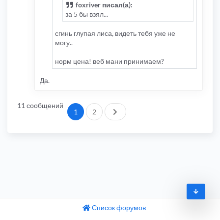
foxriver писал(а):
за 5 бы взял...
сгинь глупая лиса, видеть тебя уже не
могу..
норм цена! веб мани принимаем?
Да.
11 сообщений
След.
1
2
Список форумов