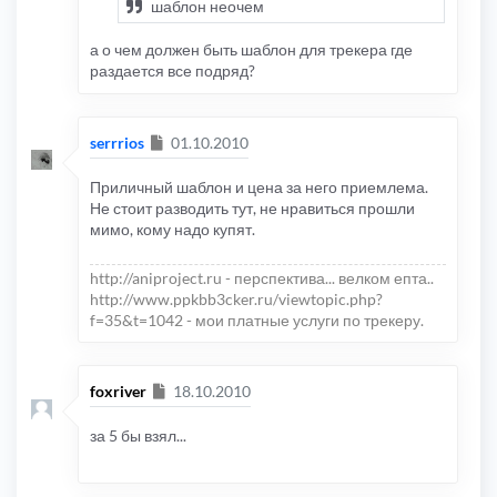
шаблон неочем
а о чем должен быть шаблон для трекера где
раздается все подряд?
Сообщение
serrrios
01.10.2010
Приличный шаблон и цена за него приемлема.
Не стоит разводить тут, не нравиться прошли
мимо, кому надо купят.
http://aniproject.ru - перспектива... велком епта..
http://www.ppkbb3cker.ru/viewtopic.php?
f=35&t=1042 - мои платные услуги по трекеру.
Сообщение
foxriver
18.10.2010
за 5 бы взял...