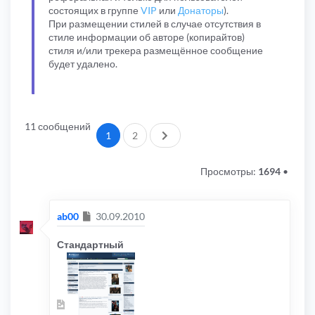
состоящих в группе
VIP
или
Донаторы
).
При размещении стилей в случае отсутствия в
стиле информации об авторе (копирайтов)
стиля и/или трекера размещённое сообщение
будет удалено.
11 сообщений
След.
1
2
Просмотры:
1694
•
Сообщение
ab00
30.09.2010
Стандартный