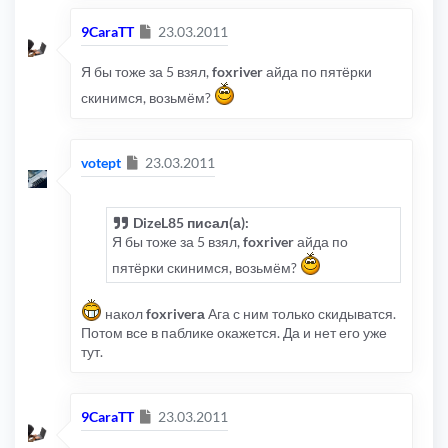
Сообщение
9CaraTT
23.03.2011
Я бы тоже за 5 взял,
foxriver
айда по пятёрки
скинимся, возьмём?
Сообщение
votept
23.03.2011
DizeL85 писал(а):
Я бы тоже за 5 взял,
foxriver
айда по
пятёрки скинимся, возьмём?
накол
foxriverа
Ага с ним только скидыватся.
Потом все в паблике окажется. Да и нет его уже
тут.
Сообщение
9CaraTT
23.03.2011