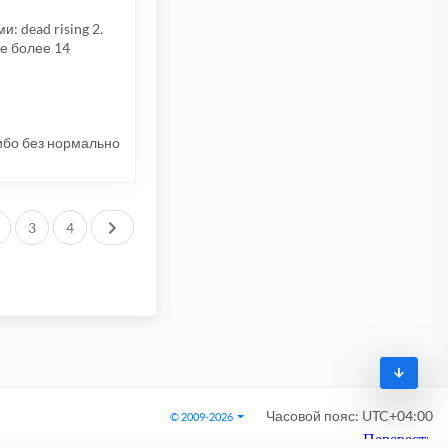
 dead rising 2.
не более 14
 ибо без нормально
След.
3
4
Часовой пояс:
UTC+04:00
© 2009-2026