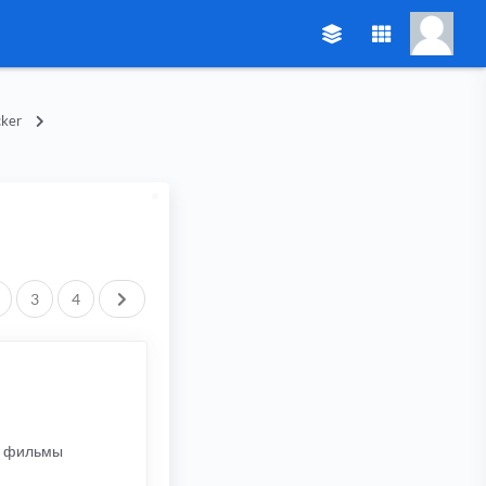
ker
След.
3
4
бы фильмы