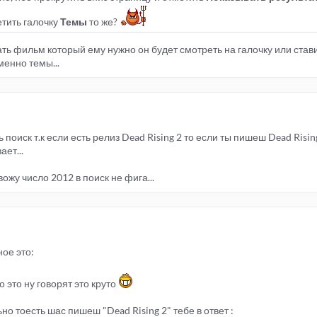
етить галочку
Темы
то же?
ть фильм который ему нужно он будет смотреть на галочку или став
менно темы...
оиск т.к если есть релиз Dead Rising 2 то если ты пишеш Dead Risin
ет...
жу число 2012 в поиск не фига...
ое это:
то это ну говорят это круто
ьно тоесть шас пишеш "Dead Rising 2" тебе в ответ :