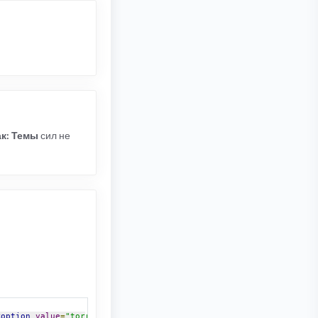
к: Темы
сил не
<option
value
=
"torrent"
>
{L_TRACKER_SEARCHED_TORRENT}
</option><op