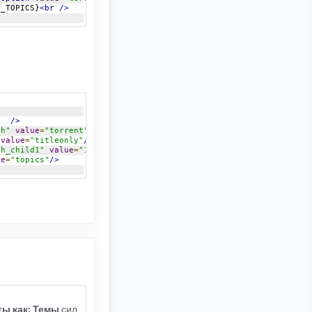
L_TOPICS}
<br
/>
"
/>
ch"
value
=
"torrent"
/>
value
=
"titleonly"
/>
ch_child1"
value
=
"1"
/>
ue
=
"topics"
/>
ы как: Темы
сил