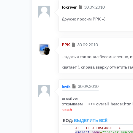
Сообщение
foxriver
30.09.2010
Дружно просим PPK =)
Сообщение
PPK
30.09.2010
.. ждать я так понял бессмысленно, 
хватает ?, справа вверху отметить г
Сообщение
levik
30.09.2010
prosilver
открываем --->>> overall_header.html
seach
КОД:
ВЫДЕЛИТЬ ВСЁ
<!-- IF U_TRSEARCH -->
<select
name
=
"tracker_searc