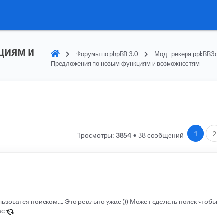
циям и
Форумы по phpBB 3.0
Мод трекера ppkBB3c
Предложения по новым функциям и возможностям
1
2
Просмотры:
3854
•
38 сообщений
ьзоватся поиском.... Это реально ужас ))) Может сделать поиск что
ас