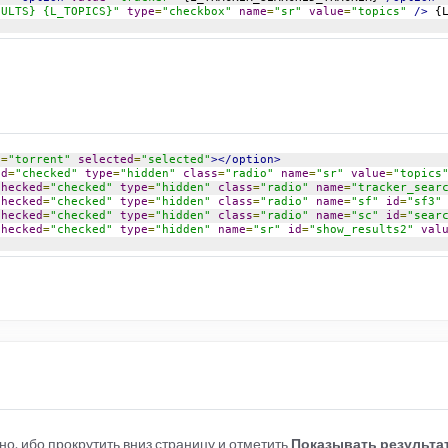
SULTS} {L_TOPICS}"
type
=
"checkbox"
name
=
"sr"
value
=
"topics"
/>
 {
e
=
"torrent"
selected
=
"selected"
></option>
ed
=
"checked"
type
=
"hidden"
class
=
"radio"
name
=
"sr"
value
=
"topics
checked
=
"checked"
type
=
"hidden"
class
=
"radio"
name
=
"tracker_sear
checked
=
"checked"
type
=
"hidden"
class
=
"radio"
name
=
"sf"
id
=
"sf3"
checked
=
"checked"
type
=
"hidden"
class
=
"radio"
name
=
"sc"
id
=
"sear
checked
=
"checked"
type
=
"hidden"
name
=
"sr"
id
=
"show_results2"
val
нно, ибо прокрутить вниз страницу и отметить
Показывать результат