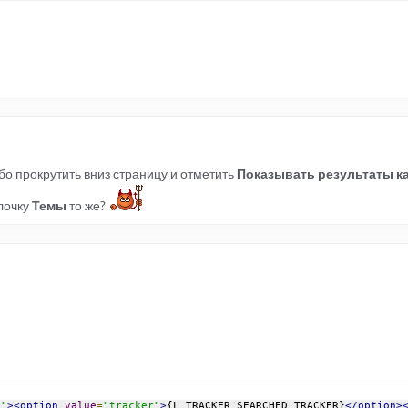
ибо прокрутить вниз страницу и отметить
Показывать результаты ка
алочку
Темы
то же?
h"
><option
value
=
"tracker"
>
{L_TRACKER_SEARCHED_TRACKER}
</option>