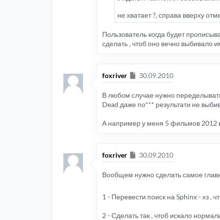
не хватает ?, справа вверху отм
Пользователь когда будет прописыва
сделать , чтоб оно вечно выбивало и
Сообщение
foxriver
30.09.2010
В любом случае нужно переделывать п
Dead даже по*** результати не выбива
А например у меня 5 фильмов 2012 во
Сообщение
foxriver
30.09.2010
Вообщем нужно сделать самое главн
1 - Перевести поиск на Sphinx - хз , ч
2 - Сделать так , чтоб искало нормал