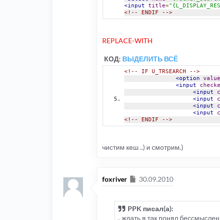
<input
title
=
"{L_DISPLAY_RE
<!-- ENDIF -->
REPLACE-WITH
КОД:
ВЫДЕЛИТЬ ВСЁ
<!-- IF U_TRSEARCH -->
<option
valu
<input
check
<input
<input
<input
<input
<!-- ENDIF -->
чистим кеш ..) и смотрим.)
Сообщение
foxriver
30.09.2010
PPK писал(а):
.. ждать я так понял бессмысле