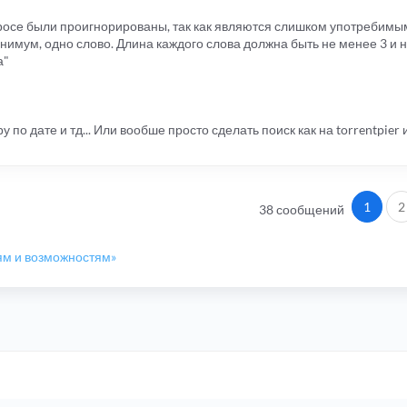
осе были проигнорированы, так как являются слишком употребимыми:
инимум, одно слово. Длина каждого слова должна быть не менее 3 и 
а"
 по дате и тд... Или вообше просто сделать поиск как на torrentpier
1
2
38 сообщений
ям и возможностям»