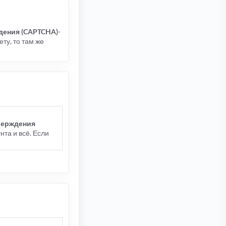
дения (CAPTCHA)
-
ту, то там же
верждения
та и всё. Если