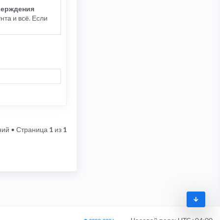
верждения
та и всё. Если
ний
• Страница
1
из
1