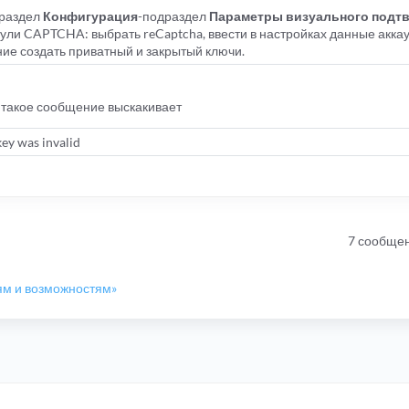
-раздел
Конфигурация
-подраздел
Параметры визуального подт
ли CAPTCHA: выбрать reCaptcha, ввести в настройках данные аккаун
ние создать приватный и закрытый ключи.
т такое сообщение выскакивает
key was invalid
7 сообще
ям и возможностям»