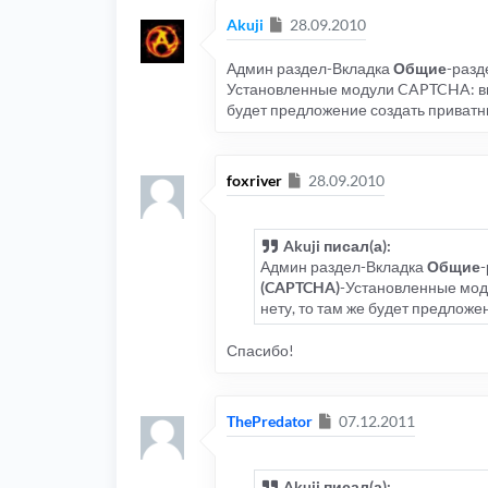
Сообщение
Akuji
28.09.2010
Админ раздел-Вкладка
Общие
-раз
Установленные модули CAPTCHA: выбр
будет предложение создать приватн
Сообщение
foxriver
28.09.2010
Akuji писал(а):
Админ раздел-Вкладка
Общие
(CAPTCHA)
-Установленные моду
нету, то там же будет предложе
Спасибо!
Сообщение
ThePredator
07.12.2011
Akuji писал(а):