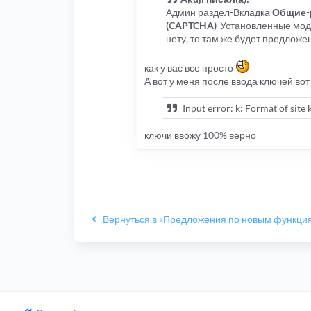
Админ раздел-Вкладка
Общие
(CAPTCHA)
-Установленные моду
нету, то там же будет предложе
как у вас все просто
А вот у меня после ввода ключей во
Input error: k: Format of site 
ключи ввожу 100% верно
Вернуться в «Предложения по новым функци