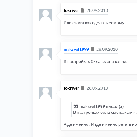
Сообщение
foxriver
28.09.2010
Или скажи как сделать самому....
Сообщение
maksvel1999
28.09.2010
В настройках била смена капчи.
Сообщение
foxriver
28.09.2010
maksvel1999 писал(а):
В настройках била смена капчи.
А де именно? И где именно регать н