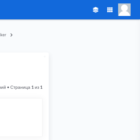
ker
ний
• Страница
1
из
1