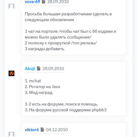
Сообщение
vova-69
28.09.2010
Просьба большая разработчикам сделать в
следующем обновлении
1 чат на портале /чтобы чат был с бб кодами и
можно было удалять ссобщения/
2 полоску с прокруткой /топ релизы/
3 награды добавить
Сообщение
Akuji
28.09.2010
1. mchat
2. Ротатор на Java
3. Мод наград
1-2 есть на форуме, поиск в помощь.
3. На форуме русской поддержки phpbb3
Сообщение
viktor6
04.12.2010