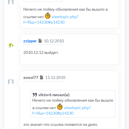
Нечего не пойму обновления как бы вышло а
ссылки нет
viewtopic.php?
f=9&p=14230#p14230
Сообщение
zzipper
10.12.2010
2010.12.12 выйдет.
Сообщение
xoxol77
11.12.2010
viktor6 писал(а):
Нечего не пойму обновления как бы вышло
а ссылки нет
viewtopic.php?
f=9&p=14230#p14230
это значит что ссылка появится на днях.