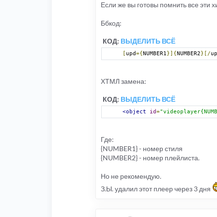
Если же вы готовы помнить все эти х
Ббкод:
КОД:
ВЫДЕЛИТЬ ВСЁ
[
upd
={
NUMBER1
}]{
NUMBER2
}[/
u
ХТМЛ замена:
КОД:
ВЫДЕЛИТЬ ВСЁ
<object
id
=
"videoplayer{NUM
Где:
{NUMBER1} - номер стиля
{NUMBER2} - номер плейлиста.
Но не рекомендую.
З.Ы. удалил этот плеер через 3 дня