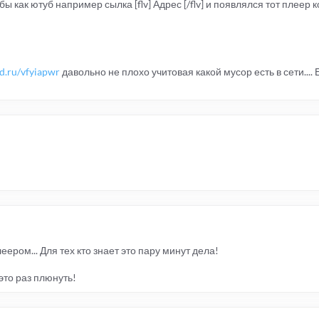
обы как ютуб например сылка [flv] Адрес [/flv] и появлялся тот плеер 
od.ru/vfyiapwr
давольно не плохо учитовая какой мусор есть в сети.... 
еером... Для тех кто знает это пару минут дела!
это раз плюнуть!