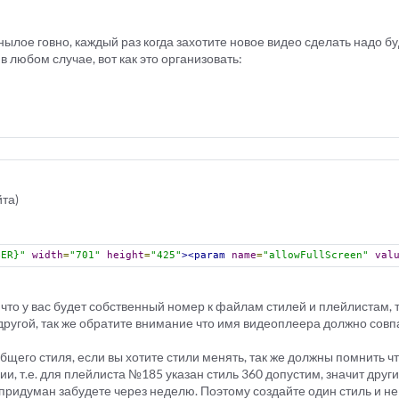
нылое говно, каждый раз когда захотите новое видео сделать надо бу
в любом случае, вот как это организовать:
та)
BER}"
width
=
"701"
height
=
"425"
><param
name
=
"allowFullScreen"
val
что у вас будет собственный номер к файлам стилей и плейлистам, т
ет другой, так же обратите внимание что имя видеоплеера должно сов
бщего стиля, если вы хотите стили менять, так же должны помнить чт
ии, т.е. для плейлиста №185 указан стиль 360 допустим, значит друг
 придуман забудете через неделю. Поэтому создайте один стиль и не