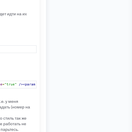
дет идти на их
ue
=
"true"
/><param
name
=
"allowScriptAccess"
value
=
"always"
/><pa
.е. у меня
падать (номер на
о стиль так же
ие работать не
 парьтесь.