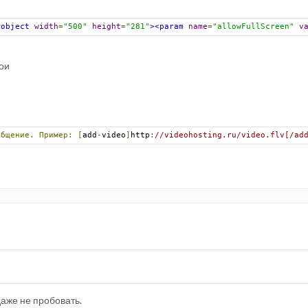
<object
width
=
"500"
height
=
"281"
><param
name
=
"allowFullScreen"
v
вои
общение.
Пример:
[
add
-
video
]
http
:
//videohosting.ru/video.flv[/ad
даже не пробовать.