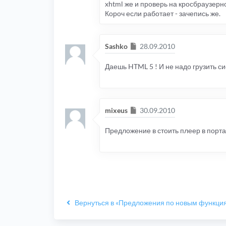
xhtml же и проверь на кросбраузернос
Короч если работает - зачепись же.
Сообщение
Sashko
28.09.2010
Даешь HTML 5 ! И не надо грузить с
Сообщение
mixeus
30.09.2010
Предложение в стоить плеер в порта
Вернуться в «Предложения по новым функци