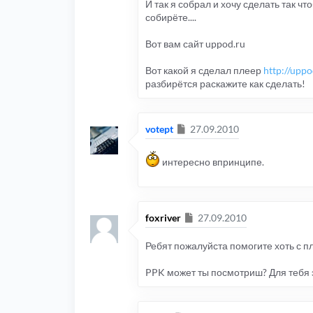
И так я собрал и хочу сделать так чт
собирёте....
Вот вам сайт uppod.ru
Вот какой я сделал плеер
http://upp
разбирётся раскажите как сделать!
Сообщение
votept
27.09.2010
интересно впринципе.
Сообщение
foxriver
27.09.2010
Ребят пожалуйста помогите хоть с пл
PPK может ты посмотриш? Для тебя 