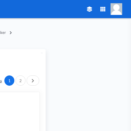
ker
След.
1
2
й