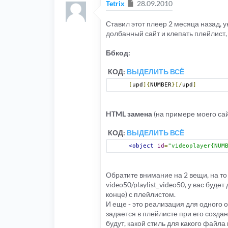
Сообщение
Tetrix
28.09.2010
Ставил этот плеер 2 месяца назад, у
долбанный сайт и клепать плейлист, 
Ббкод:
КОД:
ВЫДЕЛИТЬ ВСЁ
[
upd
]{
NUMBER
}[/
upd
]
HTML замена
(на примере моего сай
КОД:
ВЫДЕЛИТЬ ВСЁ
<object
id
=
"videoplayer{NUM
Обратите внимание на 2 вещи, на то 
video50/playlist_video50, у вас буд
конце) с плейлистом.
И еще - это реализация для одного о
задается в плейлисте при его создан
будут, какой стиль для какого файла