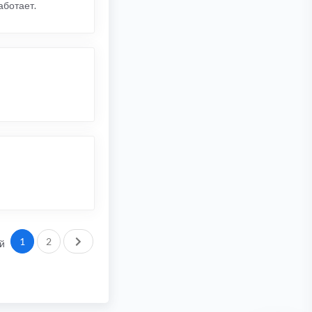
аботает.
След.
1
2
й