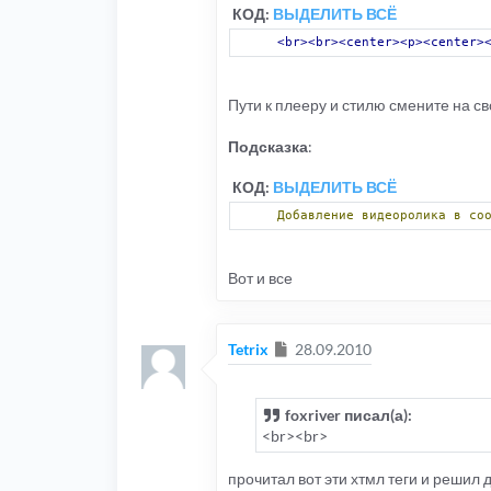
КОД:
ВЫДЕЛИТЬ ВСЁ
<br><br><center><p><center>
Пути к плееру и стилю смените на с
Подсказка
:
КОД:
ВЫДЕЛИТЬ ВСЁ
Добавление
видеоролика
в
со
Вот и все
Сообщение
Tetrix
28.09.2010
foxriver писал(а):
<br><br>
прочитал вот эти хтмл теги и решил 