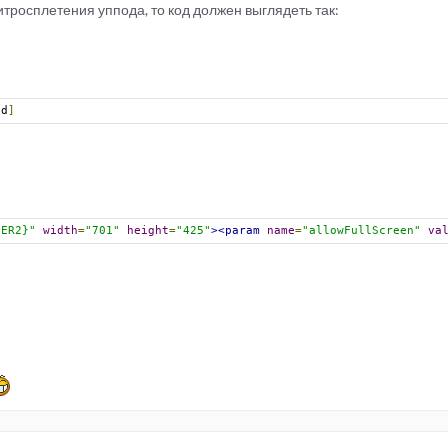
итросплетения уппода, то код должен выглядеть так:
pd
]
BER2}"
width
=
"701"
height
=
"425"
><param
name
=
"allowFullScreen"
va