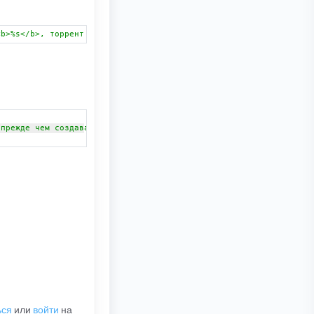
<b>%s</b>, торрент проверен: <span style="color:#FF0000">%s</spa
 прежде чем создавать новые.<br><br><strong>Недооформленные рели
ься
или
войти
на