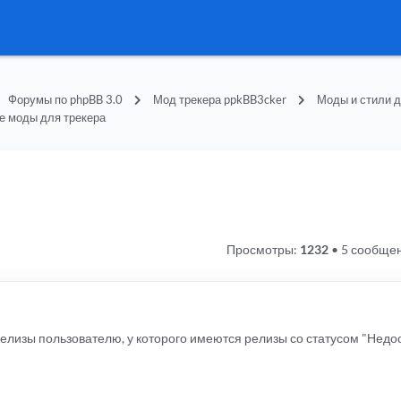
Форумы по phpBB 3.0
Мод трекера ppkBB3cker
Моды и стили д
е моды для трекера
Просмотры:
1232
•
5 сообще
релизы пользователю, у которого имеются релизы со статусом "Нед