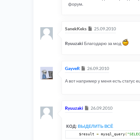
форум.
Сообщение
SanekKeks
25.09.2010
Ryuuzaki
Благодарю за мод
Сообщение
GayveR
26.09.2010
А вот например у меня есть статус 
Сообщение
Ryuuzaki
26.09.2010
КОД:
ВЫДЕЛИТЬ ВСЁ
$result 
=
 mysql_query
(
"SELE