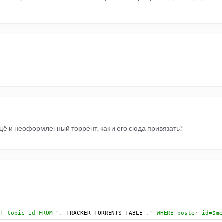
ещё и неоформленный торрент, как и его сюда привязать?
CT topic_id FROM "
.
 TRACKER_TORRENTS_TABLE 
.
" WHERE poster_id=$m