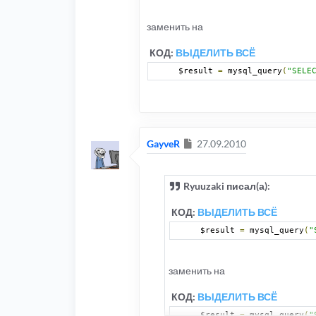
заменить на
КОД:
ВЫДЕЛИТЬ ВСЁ
$result 
=
 mysql_query
(
"SELE
Сообщение
GayveR
27.09.2010
Ryuuzaki писал(а):
КОД:
ВЫДЕЛИТЬ ВСЁ
$result 
=
 mysql_query
(
"
заменить на
КОД:
ВЫДЕЛИТЬ ВСЁ
$result 
=
 mysql_query
(
"