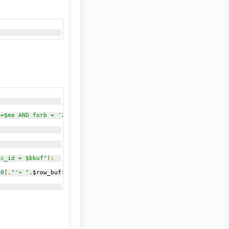
d=$me AND forb = '2'"
);
ic_id = $bbuf"
);
[
0
].
"'> "
.
$row_buf
[
0
].
"</a></strong>"
;