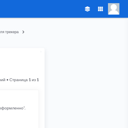
ля трекера
ний
• Страница
1
из
1
ооформленно".