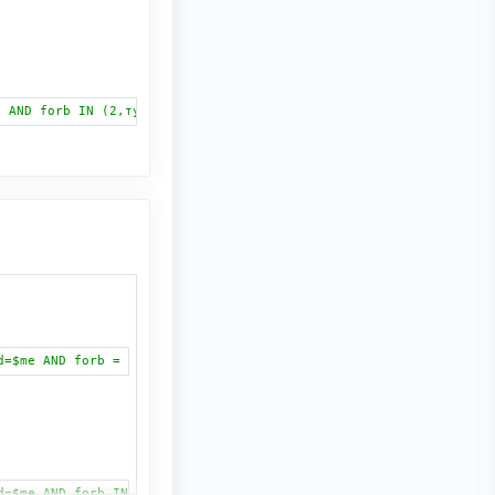
e AND forb IN (2,тут еще номера статусов через запятую)"
);
d=$me AND forb = '2'"
);
d=$me AND forb IN (2,тут еще номера статусов через запятую)"
);