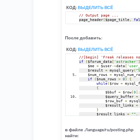
КОД:
ВЫДЕЛИТЬ ВСЁ
// Output page ...
page_header
(
$page_title
,
fa
После добавить
:
КОД:
ВЫДЕЛИТЬ ВСЁ
//[begin] 'Freak releases n
if
(
$forum_data
[
'astracker'
    $me 
=
 $user
->
data
[
'user
    $result 
=
 mysql_query
(
"
    $num_rows 
=
 mysql_num_r
if
(
$num_rows 
>
0
)
{
while
(
$row 
=
 mysql_
{
            $bbuf 
=
 $row
[
0
]
            $query_buffer 
=
            $row_buf 
=
 mysq
            $result_links 
=
}
        $result_links 
=
""
.
        trigger_error
(
$resu
}
}
в файле ./language/ru/posting.php
//[end] 'Freak releases no 
найти
: