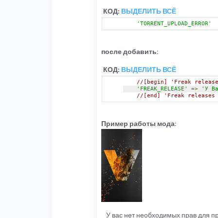
КОД:
ВЫДЕЛИТЬ ВСЁ
'TORRENT_UPLOAD_ERROR'
после добавить
:
КОД:
ВЫДЕЛИТЬ ВСЁ
//[begin] 'Freak releas
'FREAK_RELEASE'
=>
'У В
//[end] 'Freak releases
Пример работы мода
:
У вас нет необходимых прав для 