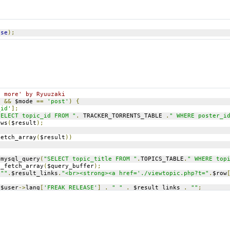
lse
);
o more' by Ryuuzaki
]
&&
 $mode 
==
'post'
)
{
_id'
];
SELECT topic_id FROM "
.
 TRACKER_TORRENTS_TABLE 
.
" WHERE poster_i
ows
(
$result
);
fetch_array
(
$result
))
;
 mysql_query
(
"SELECT topic_title FROM "
.
TOPICS_TABLE
.
" WHERE top
l_fetch_array
(
$query_buffer
);
""
.
$result_links
.
"<br><strong><a href='./viewtopic.php?t="
.
$row
 $user
->
lang
[
'FREAK_RELEASE'
]
.
" "
.
 $result_links 
.
""
;
lt_links
);
more' by Ryuuzaki