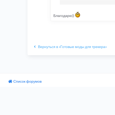
Благодарю))
Вернуться в «Готовые моды для трекера»
Список форумов
одный текст
ните этот перевод
 отзыв поможет нам улучшить Google Переводчик