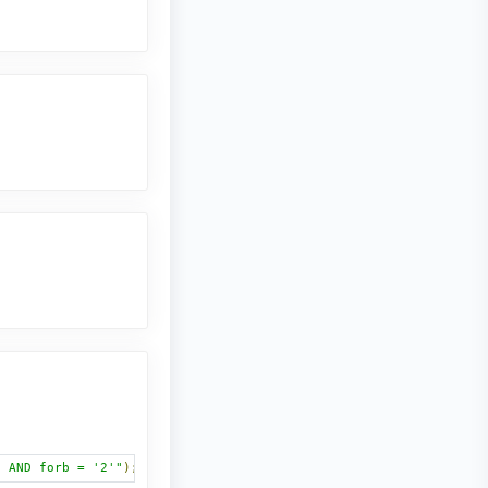
e AND forb = '2'"
);