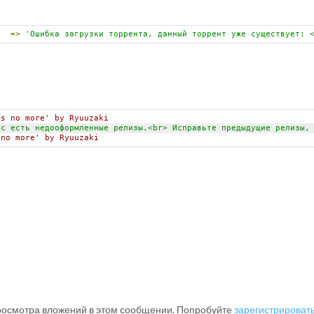
=>
'Ошибка загрузки торрента, данный торрент уже существует: 
es no more' by Ryuuzaki
ас есть недооформленные релизы.<br> Исправьте предыдущие релизы,
 no more' by Ryuuzaki
просмотра вложений в этом сообщении. Попробуйте
зарегистрироват