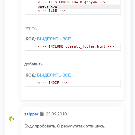
<!-- IF S_FORUM_ID=ID_форума -->
здесь код
<!-- ELSE -->
перед
КОД:
ВЫДЕЛИТЬ ВСЁ
<!-- INCLUDE overall_footer.html -->
добавить
КОД:
ВЫДЕЛИТЬ ВСЁ
<!-- ENDIF -->
Сообщение
zzipper
25.09.2010
Буду пробовать. О результатах отпишусь.