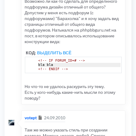
Возможно ли как-то сделать для определнного
подфорума дизайн отличный от общего?
Допустим у меня есть подфорум (с
подфорумами) "Барахолка" и я хочу задать вид
страницы отличный от общего вида
подфорумов. Натыкался на phhpbbguru.net на
пост, в котором описывалось испольщование
конструкции вида:
КОД:
ВЫДЕЛИТЬ ВСЁ
<!-- IF FORUM_ID=# -->
bla bla
<!-- ENDIF -->
Но что-то не удалось раскурить эту тему.
Есть у кого-нибудь какие-нить мысли по этому
поводу?
Сообщение
votept
24.09.2010
Там же можно указать стиль при создании
раздела. Можешь указать любой. Список