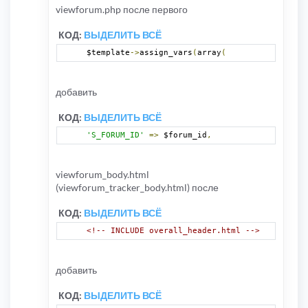
<!-- IF FORUM_ID=# -->
viewforum.php после первого
bla bla
<!-- ENDIF -->
КОД:
ВЫДЕЛИТЬ ВСЁ
$template
->
assign_vars
(
array
(
Но что-то не удалось раскурить эту тему.
Есть у кого-нибудь какие-нить мысли по
этому поводу?
добавить
КОД:
ВЫДЕЛИТЬ ВСЁ
'S_FORUM_ID'
=>
 $forum_id
,
viewforum_body.html
(viewforum_tracker_body.html) после
КОД:
ВЫДЕЛИТЬ ВСЁ
<!-- INCLUDE overall_header.html -->
добавить
КОД:
ВЫДЕЛИТЬ ВСЁ