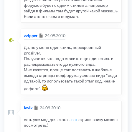
форумов будет с одним стилем а например
зайдя в фильмы там будет другой какой укажешь.
Если это то о чем я подумал.
Сообщение
zzipper
24.09.2010
Да, но у меня один стиль, перекроенный
prosilver.
Получается что надо ставить еще один стиль и
расчекрыживать его до нужного вида.
Мне кажется, проще так: поставить в шаблоне
вывода стрницы подфорума условие вида "есди
ид такой, то использовать такой хтмл код, иначе -
дефолт".
Сообщение
levik
24.09.2010
есть уже мод для етого ..
вот
скрини внизу можеш
посмотреть.)