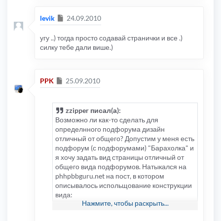
Сообщение
levik
24.09.2010
угу ..) тогда просто содавай странички и все .)
силку тебе дали више.)
Сообщение
PPK
25.09.2010
zzipper писал(а):
Возможно ли как-то сделать для
определнного подфорума дизайн
отличный от общего? Допустим у меня есть
подфорум (с подфорумами) "Барахолка" и
я хочу задать вид страницы отличный от
общего вида подфорумов. Натыкался на
phhpbbguru.net на пост, в котором
описывалось испольщование конструкции
вида:
Нажмите, чтобы раскрыть...
КОД:
ВЫДЕЛИТЬ ВСЁ