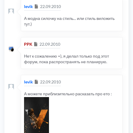
Сообщение
levik
22.09.2010
А модна силочку на стиль... или стиль виложить
тут.)
Сообщение
PPK
22.09.2010
Нет к сожалению =), я делал только под этот
форум, пока распространять не планирую.
Сообщение
levik
22.09.2010
А можете приблизительно расказать про ето :