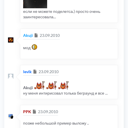
если не можете поделетса.) просто очень
заинтересовала...
Сообщение
Akuji
23.09.2010
мод
Сообщение
levik
23.09.2010
Akuji
ну меня интирисовал толька беграунд и все ...
Сообщение
PPK
23.09.2010
позже небольшой пример выложу ..