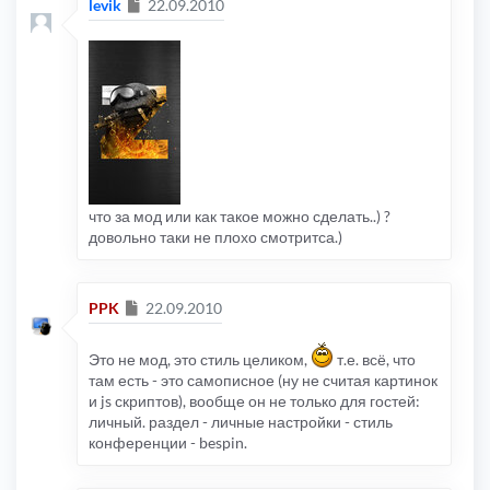
Сообщение
levik
22.09.2010
что за мод или как такое можно сделать..) ?
довольно таки не плохо смотритса.)
Сообщение
PPK
22.09.2010
Это не мод, это стиль целиком,
т.е. всё, что
там есть - это самописное (ну не считая картинок
и js скриптов), вообще он не только для гостей:
личный. раздел - личные настройки - стиль
конференции - bespin.