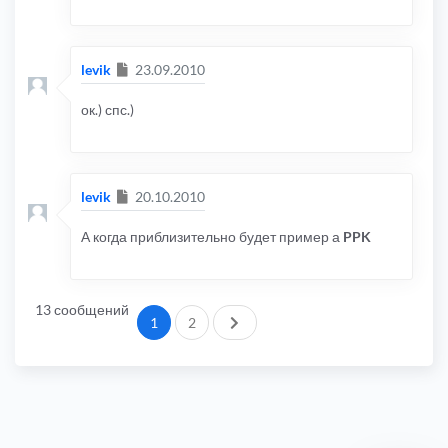
Сообщение
levik
23.09.2010
ок.) спс.)
Сообщение
levik
20.10.2010
А когда приблизительно будет пример а
PPK
13 сообщений
След.
1
2