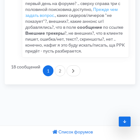
первый день на форуме? .. сверху справа три с
половиной поисковика доступно,
Прежде чем
задать вопрос.
, каких сидеров/личеров "не
показует"?, внешних?, какие аннонс url
добавлялись?, что в поле
сообщение
по ссылке
Внешние трекеры
?, не внешних?, что в клиенте
пишет, ошибка/нет, текст?, скриншоты?, нет ..
конечно, нафиг я это буду искать/писать, ща PPK
придёт - пусть разбирается.
18 сообщений
След.
1
2
Список форумов