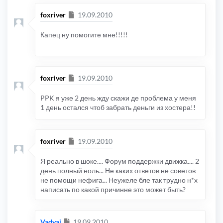
Сообщение
foxriver
19.09.2010
Капец ну помогите мне!!!!!
Сообщение
foxriver
19.09.2010
PPK я уже 2 день жду скажи де проблема у меня
1 день остался чтоб забрать деньги из хостера!!
Сообщение
foxriver
19.09.2010
Я реально в шоке.... Форум поддержки движка.... 2
день полный ноль... Не каких ответов не советов
не помощи нефига... Неужеле бле так трудно н*х
написать по какой причинне это может быть?
Сообщение
Vadyai
19.09.2010