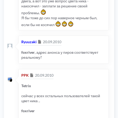
двига, а вот это уже вопрос цвета ника -
накосячил - заплати за решение своей
проблемы.
Я бы тоже до сих пор наверное черным был,
если бы не косячил
Сообщение
Ryuuzaki
20.09.2010
foxriver
, адрес анонса у пиров соответствует
реальному?
Сообщение
PPK
20.09.2010
Tetrix
сейчас у всех остальных пользователей такой
цвет ника ..
foxriver