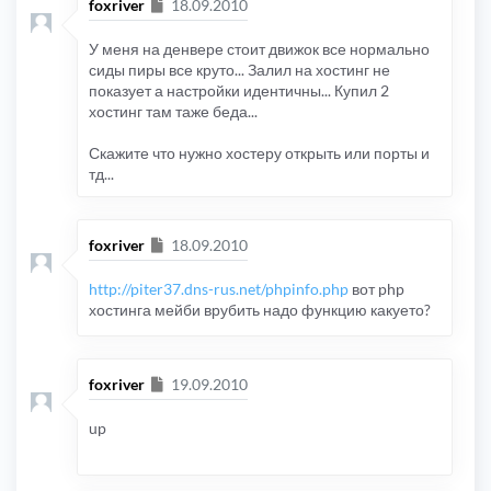
Сообщение
foxriver
18.09.2010
У меня на денвере стоит движок все нормально
сиды пиры все круто... Залил на хостинг не
показует а настройки идентичны... Купил 2
хостинг там таже беда...
Скажите что нужно хостеру открыть или порты и
тд...
Сообщение
foxriver
18.09.2010
http://piter37.dns-rus.net/phpinfo.php
вот php
хостинга мейби врубить надо функцию какуето?
Сообщение
foxriver
19.09.2010
up