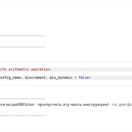
-------------------------------
-------------------------------
with arithmetic operation.
config_name
,
 $increment
,
 $is_dynamic 
=
false
)
-------------------------------
ся на ppkBB3cker - пропустить эту часть инструкции)
- т.е. для 
-------------------------------