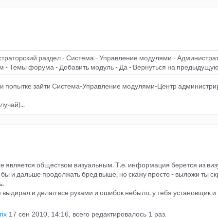
траторский раздел - Система - Управление модулями - Администрат
 - Темы форума - Добавить модуль - Да - Вернуться на предыдущу
или попытке зайти Система-Управление модулями-Центр администрир
лучай)...
е является обществом визуальным. Т.е. информация берется из ви
г бы и дальше продолжать бред выше, но скажу просто - выложи ты 
ь.
е выдирал и делал все руками и ошибок небыло, у тебя установщик и п
rix
17 сен 2010, 14:16, всего редактировалось 1 раз.