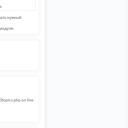
.
зать нужный
 модуля.
3topics.php on line