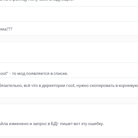
ема???
ot* - то мод появляется в списке.
 обязательно, всё что в директории root, нужно скопировать в корнев
айла изменено и запрос в БД)- пишет вот эту ошибку.