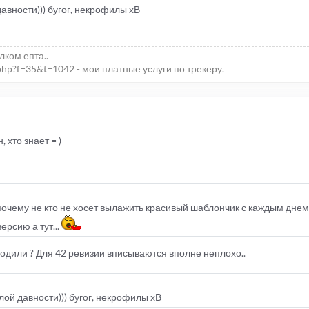
авности))) бугог, некрофилы хВ
елком епта..
php?f=35&t=1042 - мои платные услуги по трекеру.
 хто знает = )
очему не кто не хосет вылажить красивый шаблончик с каждым днем
ерсию а тут...
годили ? Для 42 ревизии вписываются вполне неплохо..
ой давности))) бугог, некрофилы хВ