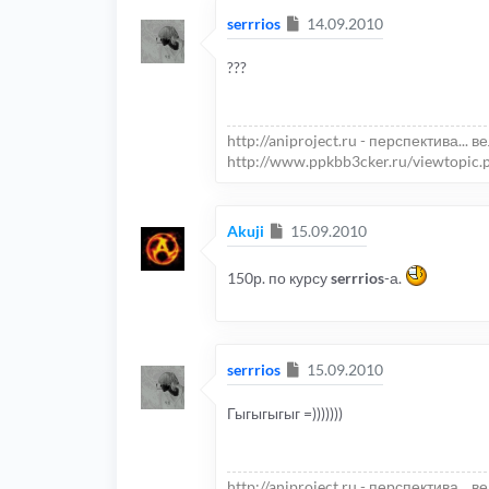
Сообщение
serrrios
14.09.2010
???
http://aniproject.ru - перспектива... в
http://www.ppkbb3cker.ru/viewtopic.
Сообщение
Akuji
15.09.2010
150р. по курсу
serrrios
-а.
Сообщение
serrrios
15.09.2010
Гыгыгыгыг =)))))))
http://aniproject.ru - перспектива... в