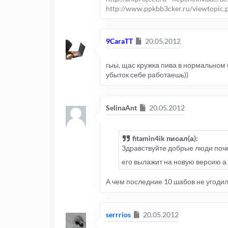
http://www.ppkbb3cker.ru/viewtopic.
Сообщение
9CaraTT
20.05.2012
гыы, щас кружка пива в нормальном 
убыток себе работаешь))
Сообщение
SelinaAnt
20.05.2012
fitamin4ik писал(а):
Здравствуйте добрые люди поче
его вылажит на новую версию а т
А чем последние 10 шабов не угодил
Сообщение
serrrios
20.05.2012