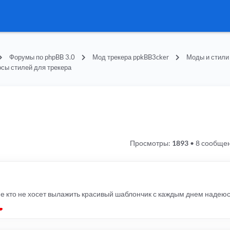
Форумы по phpBB 3.0
Мод трекера ppkBB3cker
Моды и стили
сы стилей для трекера
Просмотры:
1893
•
8 сообще
 кто не хосет вылажить красивый шаблончик с каждым днем надеюсь