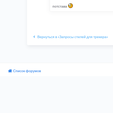
потстава
Вернуться в «Запросы стилей для трекера»
Список форумов
одный текст
ните этот перевод
 отзыв поможет нам улучшить Google Переводчик