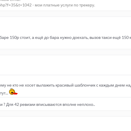
php?f=35&t=1042 - мои платные услуги по трекеру.
баре 150р стоит, а ещё до бара нужно доехать, вызов такси ещё 15
му не кто не хосет вылажить красивый шаблончик с каждым днем на
ут...
и ? Для 42 ревизии вписываются вполне неплохо..