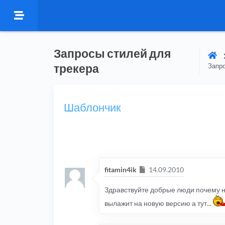
Запросы стилей для
трекера
Запро
Шаблончик
Сообщение
fitamin4ik
14.09.2010
Здравствуйте добрые люди почему не
вылажит на новую версию а тут...