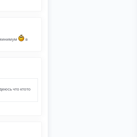
0 минимум
в
деюсь что ктото