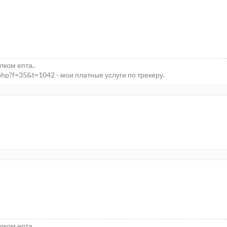
елком епта..
php?f=35&t=1042 - мои платные услуги по трекеру.
елком епта..