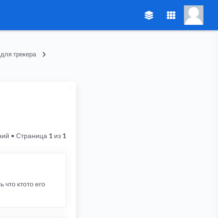
 для трекера
ний
• Страница
1
из
1
 что ктото его