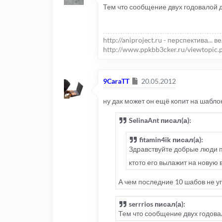
Тем что сообщение двух годовалой д
http://aniproject.ru - перспектива... в
http://www.ppkbb3cker.ru/viewtopic.
Сообщение
9CaraTT
20.05.2012
ну дак может он ещё копит на шаблон,
SelinaAnt писал(а):
fitamin4ik писал(а):
Здравствуйте добрые люди п
ктото его вылажит на новую в
А чем последние 10 шабов не у
serrrios писал(а):
Тем что сообщение двух годовал