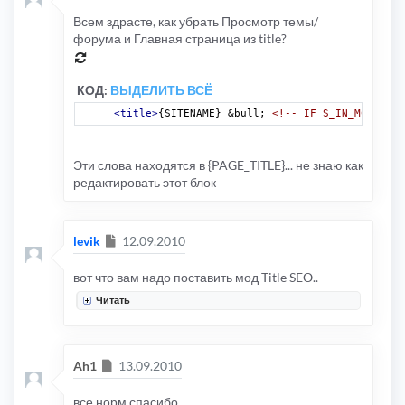
Всем здрасте, как убрать Просмотр темы/
форума и Главная страница из title?
КОД:
ВЫДЕЛИТЬ ВСЁ
<title>
{SITENAME} &bull; 
<!-- IF S_IN_MCP -->
{
Эти слова находятся в {PAGE_TITLE}... не знаю как
редактировать этот блок
Сообщение
levik
12.09.2010
вот что вам надо поставить мод Title SEO..
Читать
Сообщение
Ah1
13.09.2010
все норм спасибо