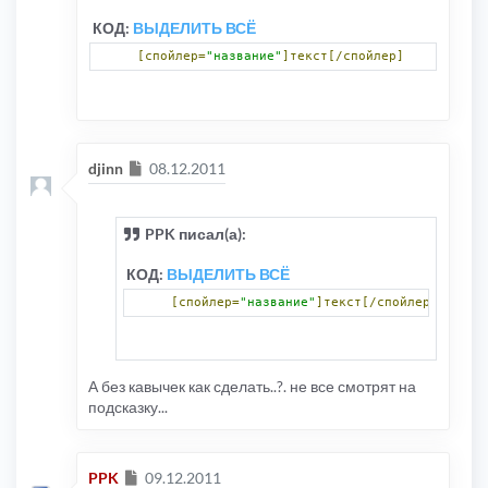
КОД:
ВЫДЕЛИТЬ ВСЁ
[спойлер=
"название"
]текст[/спойлер]
Сообщение
djinn
08.12.2011
PPK писал(а):
КОД:
ВЫДЕЛИТЬ ВСЁ
[спойлер=
"название"
]текст[/спойлер]
А без кавычек как сделать..?. не все смотрят на
подсказку...
Сообщение
PPK
09.12.2011