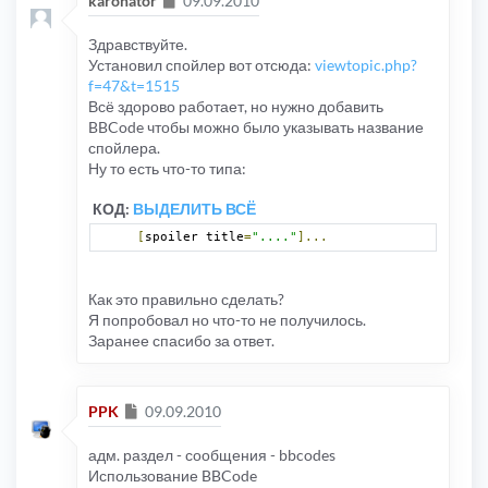
karonator
09.09.2010
Здравствуйте.
Установил спойлер вот отсюда:
viewtopic.php?
f=47&t=1515
Всё здорово работает, но нужно добавить
BBCode чтобы можно было указывать название
спойлера.
Ну то есть что-то типа:
КОД:
ВЫДЕЛИТЬ ВСЁ
[
spoiler title
=
"...."
]...
Как это правильно сделать?
Я попробовал но что-то не получилось.
Заранее спасибо за ответ.
Сообщение
PPK
09.09.2010
адм. раздел - сообщения - bbcodes
Использование BBCode