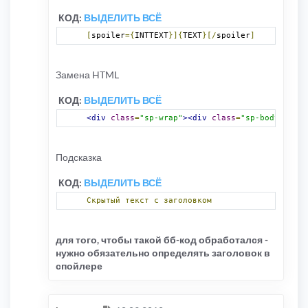
КОД:
ВЫДЕЛИТЬ ВСЁ
[
spoiler
={
INTTEXT
}]{
TEXT
}[/
spoiler
]
Замена HTML
КОД:
ВЫДЕЛИТЬ ВСЁ
<div
class
=
"sp-wrap"
><div
class
=
"sp-body"
titl
Подсказка
КОД:
ВЫДЕЛИТЬ ВСЁ
Скрытый
текст
с
заголовком
для того, чтобы такой бб-код обработался -
нужно обязательно определять заголовок в
спойлере