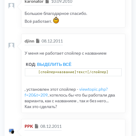
Сообщение
karonator
10.09.2010
Большое благодарное спасибо.
Всё работает.
Сообщение
djinn
08.12.2011
У меня не работает спойлер с названием
КОД:
ВЫДЕЛИТЬ ВСЁ
[спойлер=название]текст[/спойлер]
, установлен этот спойлер -
viewtopic.php?
f=20&t=209
, хотелось бы что бы работали два
варианта, как с названием , так и без него...
Как это сделать?
Сообщение
PPK
08.12.2011