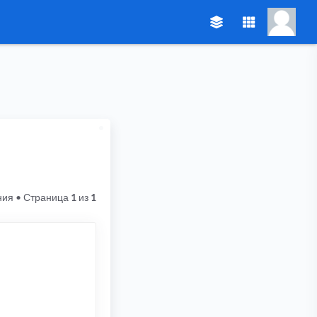
ния
• Страница
1
из
1