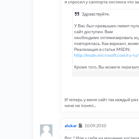
я спросил у саппорта хостинга что за
Здравствуйте.
У Вас был превышен лимит пула
сайт доступен. Вам
необходимо оптимизировать код
повторялась. Как вариант, може
Реализация в статье MSDN:
http://msdn.microsoft.com/ru-ru/li
Кроме того, Вы можете перезап
Plesk (Домашняя страница > Дом
И теперь у меня сайт так каждый раз 
ниче не понял...
Сообщение
alukar
10.09.2010
Впс ? Или у себя на машинке хостишь