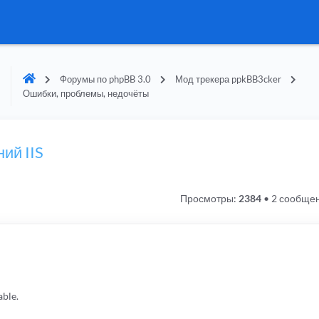
Форумы по phpBB 3.0
Мод трекера ppkBB3cker
Ошибки, проблемы, недочёты
ий IIS
Просмотры:
2384
•
2 сообще
able.