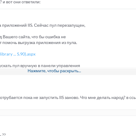
? и вот они ответили:
 приложений IIS. Сейчас пул перезапущен,
 Вашего сайта, что бы ошибка не
т помочь выгрузка приложения из пула.
brary ... S.90).aspx
ускать пул вручную в панели управления
Нажмите, чтобы раскрыть...
ены > fuck-torrent.ru > Пул приложений IIS)
отрубается пока не запустить IIS заново. Что мне делать народ? в сс
 ??