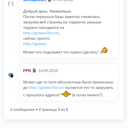
Добрый день. Уважаемые.
После переноса базы заметно снизилась
загрузка веб страниц на торренте, раньше
торрент находился на
http://домен/forum
,
сейчас просто
http://домен
Может кто подскажет что нужно сделать?
Сообщение
PPK
14.09.2010
Может где-то пути абсолютные были прописаны
до
http://домен/forum
пытается что-то загрузить
с прошлого адреса?
(в логах ничего?)
2 сообщения
• Страница
1
из
1