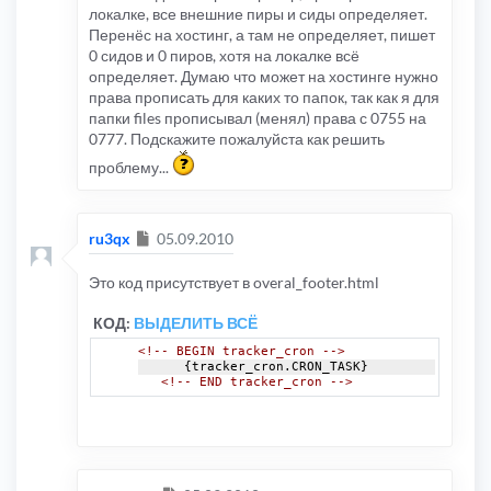
локалке, все внешние пиры и сиды определяет.
Перенёс на хостинг, а там не определяет, пишет
0 сидов и 0 пиров, хотя на локалке всё
определяет. Думаю что может на хостинге нужно
права прописать для каких то папок, так как я для
папки files прописывал (менял) права с 0755 на
0777. Подскажите пожалуйста как решить
проблему...
Сообщение
ru3qx
05.09.2010
Это код присутствует в overal_footer.html
КОД:
ВЫДЕЛИТЬ ВСЁ
<!-- BEGIN tracker_cron -->
      {tracker_cron.CRON_TASK}
<!-- END tracker_cron -->