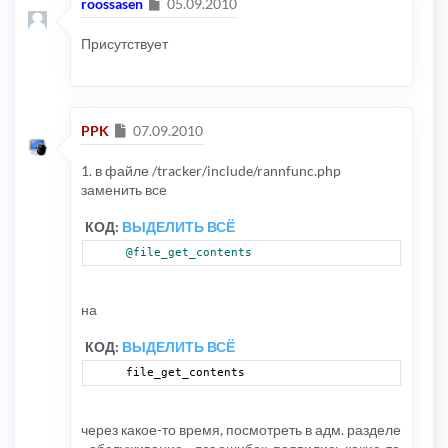
Сообщение
roossasen
05.09.2010
Присутствует
Сообщение
PPK
07.09.2010
1. в файле /tracker/include/rannfunc.php
заменить все
КОД:
ВЫДЕЛИТЬ ВСЁ
@file_get_contents
на
КОД:
ВЫДЕЛИТЬ ВСЁ
file_get_contents
через какое-то время, посмотреть в адм. разделе