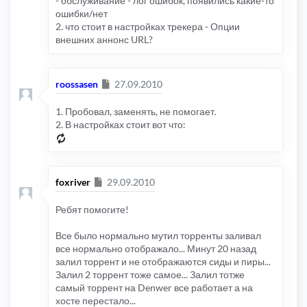
- обслуживание - лог ошибок, появились какие-то
ошибки/нет
2. что стоит в настройках трекера - Опции
внешних аннонс URL?
Сообщение
roossasen
27.09.2010
1. Пробовал, заменять, не помогает.
2. В настройках стоит вот что:
Сообщение
foxriver
29.09.2010
Ребят помогите!
Все было нормально мутил торренты заливал
все нормально отображало... Минут 20 назад
залил торрент и не отображаются сиды и пиры...
Залил 2 торрент тоже самое... Залил тотже
самый торрент на Denwer все работает а на
хосте перестало...