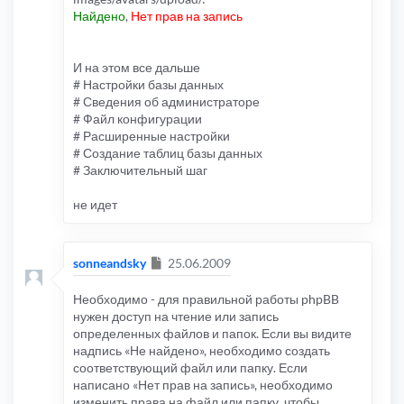
Найдено
,
Нет прав на запись
И на этом все дальше
# Настройки базы данных
# Сведения об администраторе
# Файл конфигурации
# Расширенные настройки
# Создание таблиц базы данных
# Заключительный шаг
не идет
Сообщение
sonneandsky
25.06.2009
Необходимо - для правильной работы phpBB
нужен доступ на чтение или запись
определенных файлов и папок. Если вы видите
надпись «Не найдено», необходимо создать
соответствующий файл или папку. Если
написано «Нет прав на запись», необходимо
изменить права на файл или папку, чтобы