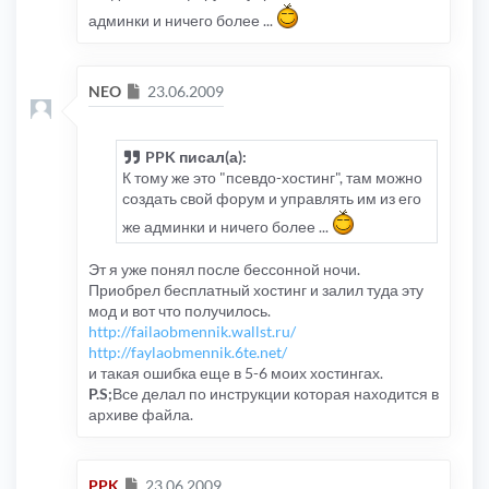
админки и ничего более ...
Сообщение
NEO
23.06.2009
PPK писал(а):
К тому же это "псевдо-хостинг", там можно
создать свой форум и управлять им из его
же админки и ничего более ...
Эт я уже понял после бессонной ночи.
Приобрел бесплатный хостинг и залил туда эту
мод и вот что получилось.
http://failaobmennik.wallst.ru/
http://faylaobmennik.6te.net/
и такая ошибка еще в 5-6 моих хостингах.
P.S;
Все делал по инструкции которая находится в
архиве файла.
Сообщение
PPK
23.06.2009