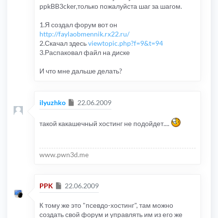
ppkBB3cker,только пожалуйста шаг за шагом.
1.Я создал форум вот он
http://faylaobmennik.rx22.ru/
2.Скачал здесь
viewtopic.php?f=9&t=94
3.Распаковал файл на диске
И что мне дальше делать?
Сообщение
ilyuzhko
22.06.2009
такой какашечный хостинг не подойдет....
www.pwn3d.me
Сообщение
PPK
22.06.2009
К тому же это "псевдо-хостинг", там можно
создать свой форум и управлять им из его же