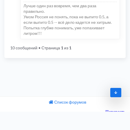
Лучше один раз вовремя, чем два раза
правильно.
Умом Россия не понять, пока не выпито 0.5, а
если выпито 0.5 -- всё дело кадется не хитрым.
Попытка глубже понимать, уже попахивает
литром!!!
10 сообщений
• Страница
1
из
1
Список форумов
© 2009-2026
одный текст
ните этот перевод
Часовой пояс:
UTC+04:00