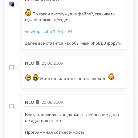
По какой инструкции в файле?, скачивать
нужно только отсюда:
viewtopic.php?f=9&t=94
далее всё ставится как обычный phpBB3 форум.
Сообщение
NEO
23.06.2009
И что это или что я не так сделал
Сообщение
NEO
25.06.2009
Все установилась,но дальше Требование дело
не идет пишет это
Программная совместимость