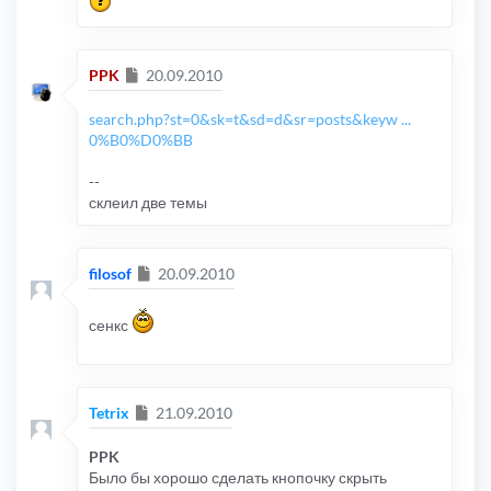
Сообщение
PPK
20.09.2010
search.php?st=0&sk=t&sd=d&sr=posts&keyw ...
0%B0%D0%BB
--
склеил две темы
Сообщение
filosof
20.09.2010
сенкс
Сообщение
Tetrix
21.09.2010
PPK
Было бы хорошо сделать кнопочку скрыть