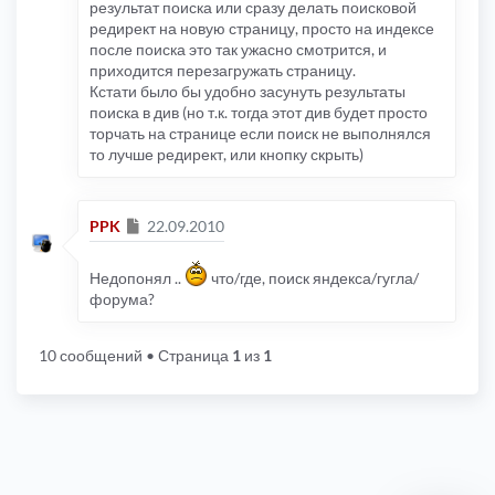
результат поиска или сразу делать поисковой
редирект на новую страницу, просто на индексе
после поиска это так ужасно смотрится, и
приходится перезагружать страницу.
Кстати было бы удобно засунуть результаты
поиска в див (но т.к. тогда этот див будет просто
торчать на странице если поиск не выполнялся
то лучше редирект, или кнопку скрыть)
Сообщение
PPK
22.09.2010
Недопонял ..
что/где, поиск яндекса/гугла/
форума?
10 сообщений
• Страница
1
из
1