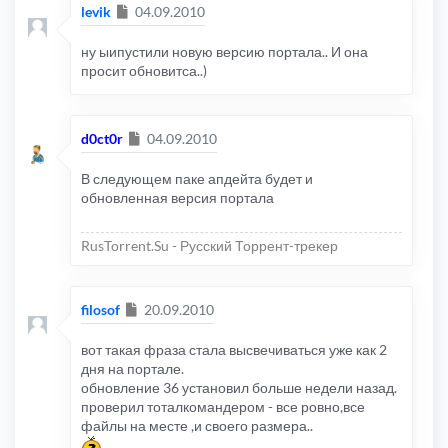
Сообщение
levik
04.09.2010
ну ыипустили новую версию портала.. И она
просит обновитса..)
Сообщение
d0ct0r
04.09.2010
В следующем паке апдейта будет и
обновленная версия портала
RusTorrent.Su - Русский Торрент-трекер
Сообщение
filosof
20.09.2010
вот такая фраза стала высвечиваться уже как 2
дня на портале.
обновление 36 установил больше недели назад.
проверил тоталкомандером - все ровно,все
файлы на месте ,и своего размера..