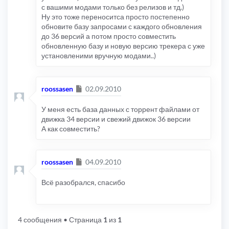
с вашими модами только без релизов и тд.)
Ну это тоже переноситса просто постепенно
обновите базу запросами с каждого обновления
до 36 версий а потом просто совместить
обновленную базу и новую версию трекера с уже
установленими вручную модами..)
Сообщение
roossasen
02.09.2010
У меня есть база данных с торрент файлами от
движка 34 версии и свежий движок 36 версии
А как совместить?
Сообщение
roossasen
04.09.2010
Всё разобрался, спасибо
4 сообщения
• Страница
1
из
1