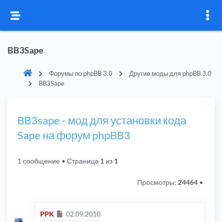
BB3Sape
Форумы по phpBB 3.0
Другие моды для phpBB 3.0
BB3Sape
BB3sape - мод для установки кода
Sape на форум phpBB3
1 сообщение
• Страница
1
из
1
Просмотры:
24464
•
Сообщение
PPK
02.09.2010