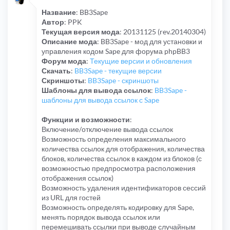
Название
: BB3Sape
Автор
: PPK
Текущая версия мода
: 20131125 (rev.20140304)
Описание мода
: BB3Sape - мод для установки и
управления кодом Sape для форума phpBB3
Форум мода
:
Текущие версии и обновления
Скачать
:
BB3Sape - текущие версии
Скриншоты
:
BB3Sape - скриншоты
Шаблоны для вывода ссылок
:
BB3Sape -
шаблоны для вывода ссылок с Sape
Функции и возможности
:
Включение/отключение вывода ссылок
Возможность определения максимального
количества ссылок для отображения, количества
блоков, количества ссылок в каждом из блоков (с
возможностью предпросмотра расположения
отображения ссылок)
Возможность удаления идентификаторов сессий
из URL для гостей
Возможность определять кодировку для Sape,
менять порядок вывода ссылок или
перемешивать ссылки при выводе случайным