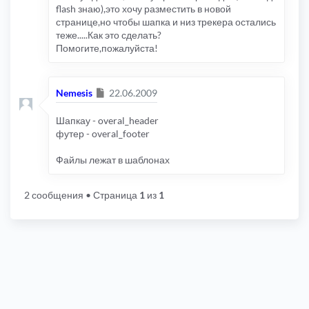
flash знаю),это хочу разместить в новой
странице,но чтобы шапка и низ трекера остались
теже.....Как это сделать?
Помогите,пожалуйста!
Сообщение
Nemesis
22.06.2009
Шапкау - overal_header
футер - overal_footer
Файлы лежат в шаблонах
2 сообщения
• Страница
1
из
1