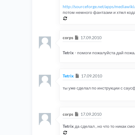
http://sourceforge.net/apps/mediawiki/a
потом немного фантазии и хтмл кода
Сообщение
corps
17.09.2010
Tetrix
- помоги пожалуйста дай пожал
Сообщение
Tetrix
17.09.2010
ты уже сделал по инструкции с сау
Сообщение
corps
17.09.2010
Tetrix
да сделал , но что то никак см