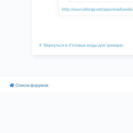
http://sourceforge.net/apps/mediawiki/a
Вернуться в «Готовые моды для трекера»
Список форумов
одный текст
ните этот перевод
 отзыв поможет нам улучшить Google Переводчик