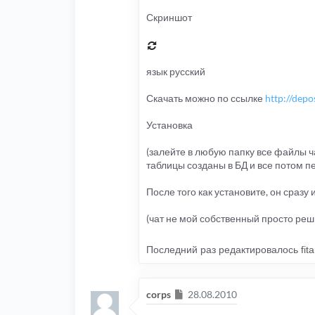
Скриншот
язык русский
Скачать можно по ссылке
http://depo
Установка
(залейте в любую папку все файлы ча
таблицы созданы в БД и все потом пе
После того как установите, он сразу
(чат не мой собственный просто ре
Последний раз редактировалось
fit
Сообщение
corps
28.08.2010