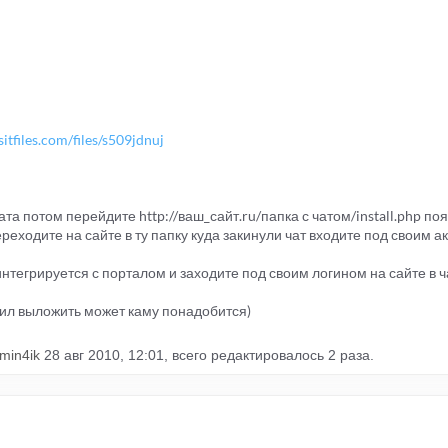
sitfiles.com/files/s509jdnuj
та потом перейдите http://ваш_сайт.ru/папка с чатом/install.php по
реходите на сайте в ту папку куда закинули чат входите под своим акк
 интегрируется с порталом и заходите под своим логином на сайте в ч
шил выложить может каму понадобится)
amin4ik
28 авг 2010, 12:01, всего редактировалось 2 раза.