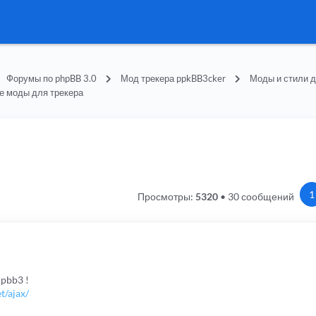
Форумы по phpBB 3.0
Мод трекера ppkBB3cker
Моды и стили д
е моды для трекера
1
Просмотры:
5320
•
30 сообщений
pbb3 !
t/ajax/