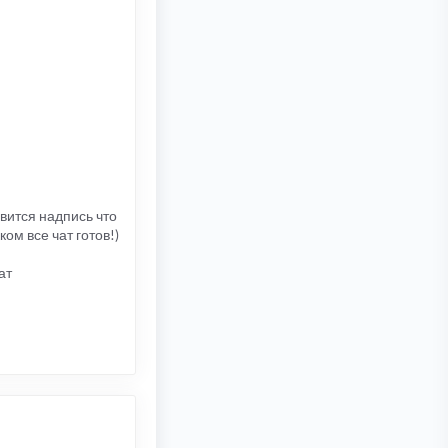
явится надпись что
ом все чат готов!)
ат