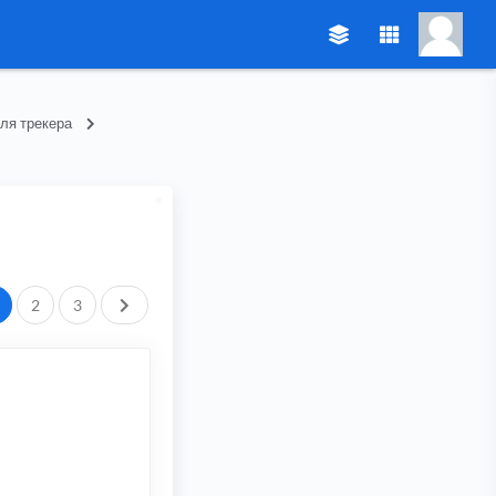
ля трекера
След.
2
3