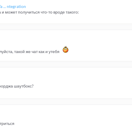
 ... ntegration
 и может получиться что-то вроде такого:
уйста, такой же чат как и утебя
сфорджа шаутбокс?
отриться