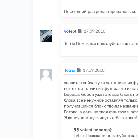
Последний раз редактировалось
co
Сообщение
votept
17.09.2010
Tetrix Пожскажи пожалуйста как ты 
Сообщение
Tetrix
17.09.2010
значится сейчас у тя чат торчит из ф
вот то что торчит из футера это и ест
Берешь любой уже готовый блок с по
блока все ненужное оставляя только
получившийся блок с твоим названием
Готово, а дальше твоя фантазия, оф
Я конечно могу скинуть тебе готовый
votept писал(а):
Tetrix Пожскажи пожалуйста как