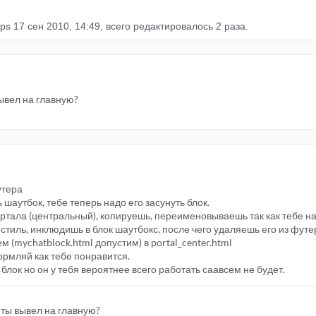
rps
17 сен 2010, 14:49, всего редактировалось 2 раза.
вывел на главную?
утера
ь шаутбок, тебе теперь надо его засунуть блок.
ртала (центральный), копируешь, переименовываешь так как тебе на
 стиль, инклюдишь в блок шаутбокс, после чего удаляешь его из фут
 (mychatblock.html допустим) в portal_center.html
ормляй как тебе понравится.
 блок но он у тебя вероятнее всего работать саавсем не будет.
 ты вывел на главную?