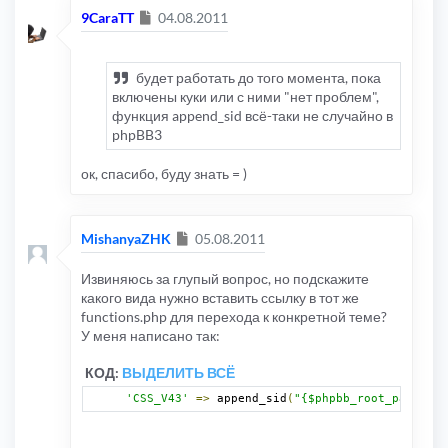
Сообщение
9CaraTT
04.08.2011
будет работать до того момента, пока
включены куки или с ними "нет проблем",
функция append_sid всё-таки не случайно в
phpBB3
ок, спасибо, буду знать = )
Сообщение
MishanyaZHK
05.08.2011
Извиняюсь за глупый вопрос, но подскажите
какого вида нужно вставить ссылку в тот же
functions.php для перехода к конкретной теме?
У меня написано так:
КОД:
ВЫДЕЛИТЬ ВСЁ
'CSS_V43'
=>
 append_sid
(
"{$phpbb_root_path}vie