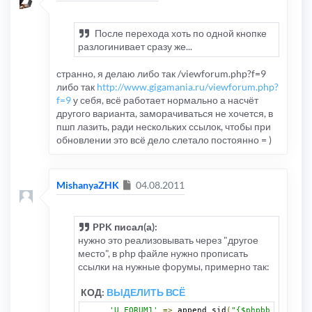
После перехода хоть по одной кнопке
разлогинивает сразу же...
странно, я делаю либо так /viewforum.php?f=9
либо так
http://www.gigamania.ru/viewforum.php?
f=9
у себя, всё работает нормально а насчёт
другого варианта, заморачиваться не хочется, в
пшп лазить, ради нескольких ссылок, чтобы при
обновлении это всё дело слетало постоянно = )
Сообщение
MishanyaZHK
04.08.2011
PPK писал(а):
нужно это реализовывать через "другое
место", в php файле нужно прописать
ссылки на нужные форумы, примерно так:
КОД:
ВЫДЕЛИТЬ ВСЁ
'U_FORUM1'
=>
 append_sid
(
"{$phpbb_root_pa