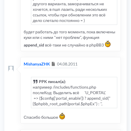
другого варианта, заморачиваться не
хочется, в пшп лазить, ради нескольких
ссылок, чтобы при обновлении это всё
дело слетало постоянно = )
будет работать до того момента, пока включены
куки или с ними "нет проблем", функция
append_sid
всё-таки не случайно в phpBB3
Сообщение
MishanyaZHK
04.08.2011
PPK писал(а):
например /includes/functions.php
послеКод: Выделить всё 'U_PORTAL'
=> ($config['portal_enable']) ? append_sid("
{$phpbb_root_path}portal.$phpEx") : '',
Спасибо большое