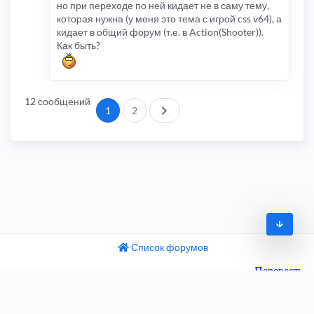
но при переходе по ней кидает не в саму тему,
которая нужна (у меня это тема с игрой css v64), а
кидает в общий форум (т.е. в Action(Shooter)).
Как быть?
12 сообщений
След.
1
2
Список форумов
© 2009-2026
одный текст
ните этот перевод
Часовой пояс:
UTC+04:00