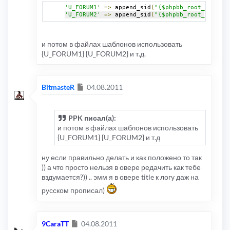
'U_FORUM1'
=>
 append_sid
(
"{$phpbb_root_path}vi
'U_FORUM2'
=>
 append_sid
(
"{$phpbb_root_path}vi
и потом в файлах шаблонов использовать
{U_FORUM1} {U_FORUM2} и т.д.
Сообщение
BitmasteR
04.08.2011
PPK писал(а):
и потом в файлах шаблонов использовать
{U_FORUM1} {U_FORUM2} и т.д
ну если правильно делать и как положено то так
)) а что просто нельзя в овере редачить как тебе
вздумается?)) .. эмм я в овере title к логу даж на
русском прописал)
Сообщение
9CaraTT
04.08.2011