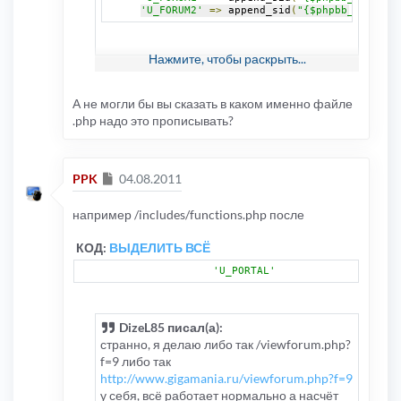
'U_FORUM2'
=>
 append_sid
(
"{$phpbb_root_pa
Нажмите, чтобы раскрыть...
и потом в файлах шаблонов использовать
{U_FORUM1} {U_FORUM2} и т.д.
А не могли бы вы сказать в каком именно файле
.php надо это прописывать?
Сообщение
PPK
04.08.2011
например /includes/functions.php после
КОД:
ВЫДЕЛИТЬ ВСЁ
'U_PORTAL'
DizeL85 писал(а):
странно, я делаю либо так /viewforum.php?
f=9 либо так
http://www.gigamania.ru/viewforum.php?f=9
у себя, всё работает нормально а насчёт