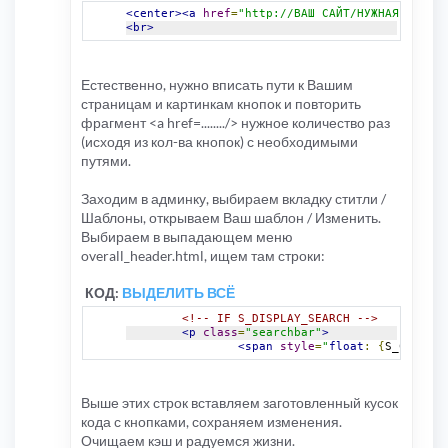
<center><a
href
=
"http://ВАШ САЙТ/НУЖНАЯ СТРАНИ
<br>
Естественно, нужно вписать пути к Вашим
страницам и картинкам кнопок и повторить
фрагмент <a href=......../> нужное количество раз
(исходя из кол-ва кнопок) с необходимыми
путями.
Заходим в админку, выбираем вкладку ститли /
Шаблоны, открываем Ваш шаблон / Изменить.
Выбираем в выпадающем меню
overall_header.html, ищем там строки:
КОД:
ВЫДЕЛИТЬ ВСЁ
<!-- IF S_DISPLAY_SEARCH -->
<p
class
=
"searchbar"
>
<span
style
=
"
float
:
{
S_CONTENT
Выше этих строк вставляем заготовленный кусок
кода с кнопками, сохраняем изменения.
Очищаем кэш и радуемся жизни.