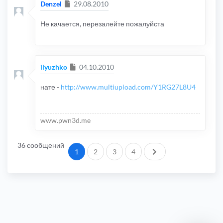
Сообщение
Denzel
29.08.2010
Не качается, перезалейте пожалуйста
Сообщение
ilyuzhko
04.10.2010
нате -
http://www.multiupload.com/Y1RG27L8U4
www.pwn3d.me
36 сообщений
След.
1
2
3
4