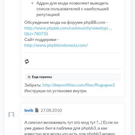
Аддон для мода позволяет выводить
список пользователей с наибольшей
репутацией
Обсуждение мода на форуме phpBB.com -
http://www.phpbb.com/community/viewtopi ...
0&t=780735
Сайт поддержки -
http://www.phpbbindonesia.com/
Еще скрины
Забрать:
http://depositfiles.com/files/ffugogxw2
Инструкшн по установке внутри.
Сообщение
levik
27.08.2010
А смесил вилаживать тут это мод тут ?...) Если он
уже давно бил в паблики для phpbb3, а как
известно все моды что есть для phpbb3 можно