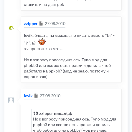
ставить и на двиг ppk
Сообщение
zzipper
27.08.2010
levik
, блеать, ты можешь не писать вместо "Ы" -
"И", а?
зы простите за мат...
Но к вопросу присоединяюсь. Тупо мод для
phpbb3 или все же есть правки и допилы чтоб
работало на ppkbb? (мод не знаю, поэтому и
спрашиваю)
Сообщение
levik
27.08.2010
zzipper писал(а):
Но к вопросу присоединяюсь. Тупо мод для
phpbb3 или все же есть правки и допилы
чтоб работало на ppkbb? (мод не знаю,