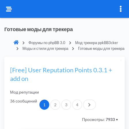
Готовые моды для трекера
Форумы по phpBB 3.0
Мод трекера ppkBB3cker
Моды и стили для трекера
Готовые моды для трекера
[Free] User Reputation Points 0.3.1 +
add on
Мод репутации
36 сообщений
След.
1
2
3
4
Просмотры:
7933
•