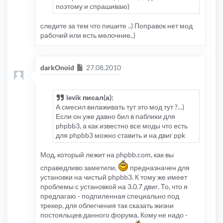
поэтому и спрашиваю)
следите за тем что пишите ..) Поправок нет мод
рабочий или есть мелочние..)
Сообщение
darkOnoid
27.08.2010
levik писал(а):
А смесил вилаживать тут это мод тут ?...)
Если он уже давно бил в паблики для
phpbb3, а как известно все моды что есть
для phpbb3 можно ставить и на двиг ppk
Мод, который лежит на phpbb.com, как вы
справедливо заметили,
предназначен для
установки на чистый phpbb3. К тому же имеет
проблемы с установкой на 3.0.7 двиг. То, что я
предлагаю - подпиленная специально под
трекер, для облегчения так сказать жизни
постояльцев данного форума. Кому не надо -