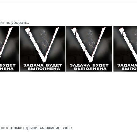
т не уберать..
ого только скрыни виложиние ваше