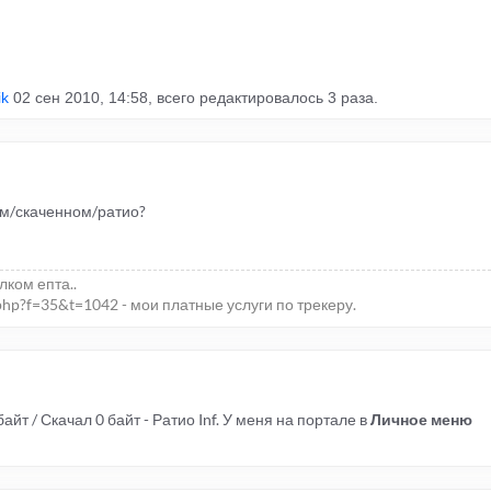
ik
02 сен 2010, 14:58, всего редактировалось 3 раза.
ом/скаченном/ратио?
елком епта..
php?f=35&t=1042 - мои платные услуги по трекеру.
айт / Скачал 0 байт - Ратио Inf. У меня на портале в
Личное меню