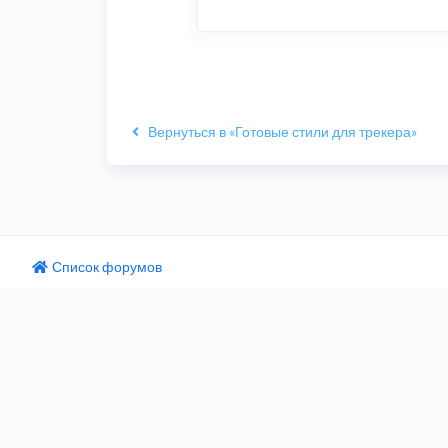
Вернуться в «Готовые стили для трекера»
Список форумов
одный текст
ните этот перевод
 отзыв поможет нам улучшить Google Переводчик