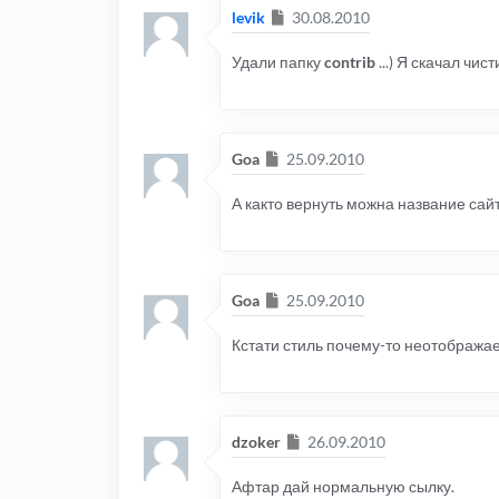
Сообщение
levik
30.08.2010
Удали папку
contrib
...) Я скачал чи
Сообщение
Goa
25.09.2010
А както вернуть можна название сайт
Сообщение
Goa
25.09.2010
Кстати стиль почему-то неотобража
Сообщение
dzoker
26.09.2010
Афтар дай нормальную сылку.