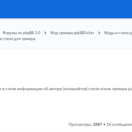
Форумы по phpBB 3.0
Мод трекера ppkBB3cker
Моды и стили д
е стили для трекера
я в стиле информации об авторе (копирайтов) стиля и/или трекера
Просмотры:
2887
•
16 сообщени