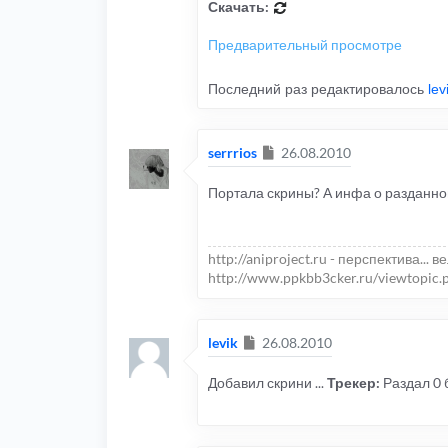
Скачать:
Предварительный просмотре
Последний раз редактировалось
lev
Сообщение
serrrios
26.08.2010
Портала скрины? А инфа о разданн
http://aniproject.ru - перспектива... в
http://www.ppkbb3cker.ru/viewtopic.
Сообщение
levik
26.08.2010
Добавил скрини ...
Трекер:
Раздал 0 б