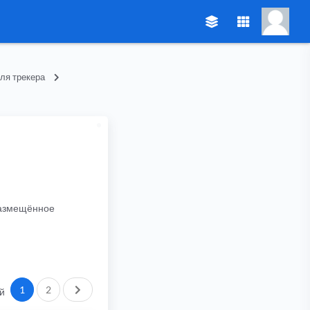
ля трекера
 размещённое
След.
1
2
й