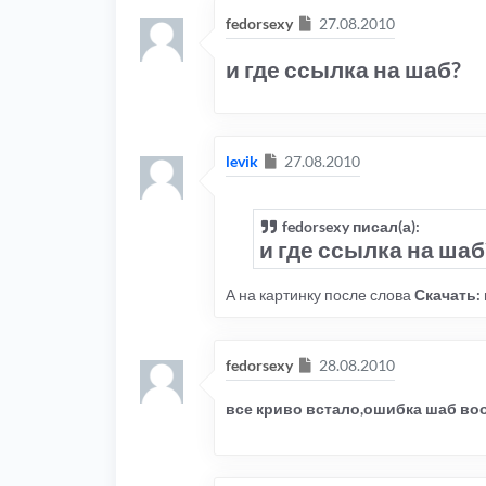
Сообщение
fedorsexy
27.08.2010
и где ссылка на шаб?
Сообщение
levik
27.08.2010
fedorsexy писал(а):
и где ссылка на шаб
А на картинку после слова
Скачать:
Сообщение
fedorsexy
28.08.2010
все криво встало,ошибка шаб во