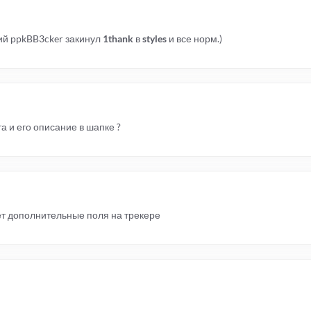
стий ppkBB3cker закинул
1thank
в
styles
и все норм.)
а и его описание в шапке ?
ет дополнительные поля на трекере