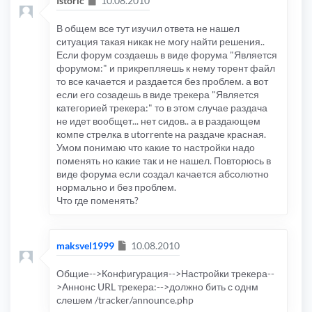
Istoric
10.08.2010
В общем все тут изучил ответа не нашел
ситуация такая никак не могу найти решения..
Если форум создаешь в виде форума "Является
форумом:" и прикрепляешь к нему торент файл
то все качается и раздается без проблем. а вот
если его созадешь в виде трекера "Является
категорией трекера:" то в этом случае раздача
не идет вообщет... нет сидов.. а в раздающем
компе стрелка в utorrente на раздаче красная.
Умом понимаю что какие то настройки надо
поменять но какие так и не нашел. Повторюсь в
виде форума если создал качается абсолютно
нормально и без проблем.
Что где поменять?
Сообщение
maksvel1999
10.08.2010
Общие-->Конфигурация-->Настройки трекера--
>Аннонс URL трекера:-->должно бить с однм
слешем /tracker/announce.php