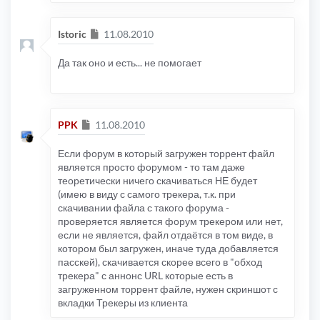
Сообщение
Istoric
11.08.2010
Да так оно и есть... не помогает
Сообщение
PPK
11.08.2010
Если форум в который загружен торрент файл
является просто форумом - то там даже
теоретически ничего скачиваться НЕ будет
(имею в виду с самого трекера, т.к. при
скачивании файла с такого форума -
проверяется является форум трекером или нет,
если не является, файл отдаётся в том виде, в
котором был загружен, иначе туда добавляется
пасскей), скачивается скорее всего в "обход
трекера" с аннонс URL которые есть в
загруженном торрент файле, нужен скриншот с
вкладки Трекеры из клиента