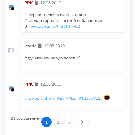
Сообщение
PPK
12.08.2010
1. версия трекера очень старая
2. скачал торрент, пасскей добавляется
3.
viewtopic.php?f=26&t=682
Сообщение
Istoric
12.08.2010
А где скачать новую версию?
Сообщение
PPK
12.08.2010
viewtopic.php?f=9&t=94&p=9123#p9123
21 сообщение
След.
1
2
3