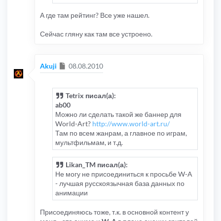
А где там рейтинг? Все уже нашел.
Сейчас гляну как там все устроено.
Сообщение
Akuji
08.08.2010
Tetrix писал(а):
ab00
Можно ли сделать такой же баннер для
World-Art?
http://www.world-art.ru/
Там по всем жанрам, а главное по играм,
мультфильмам, и т.д.
Likan_TM писал(а):
Не могу не присоединиться к просьбе W-A
- лучшая русскоязычная база данных по
анимации
Присоединяюсь тоже, т.к. в основной контент у