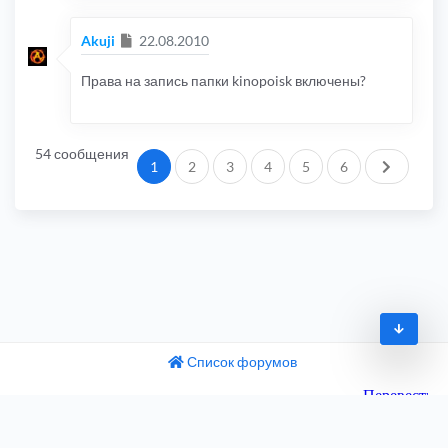
Сообщение
Akuji
22.08.2010
Права на запись папки kinopoisk включены?
54 сообщения
След.
1
2
3
4
5
6
Список форумов
© 2009-2026
одный текст