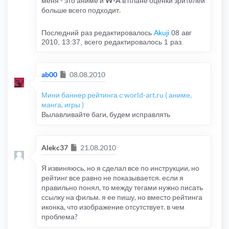
меня - это аниме и
W-A
в плане оценки зрителей
больше всего подходит.
Последний раз редактировалось
Akuji
08 авг
2010, 13:37, всего редактировалось 1 раз.
Сообщение
ab00
08.08.2010
Мини баннер рейтинга с world-art.ru ( аниме,
манга, игры )
Вылавливайте баги, будем исправлять
Сообщение
Alekc37
21.08.2010
Я извиняюсь, но я сделал все по инструкции, но
рейтинг все равно не показывается. если я
правильно понял, то между тегами нужно писать
ссылку на фильм. я ее пишу, но вместо рейтинга
иконка, что изображение отсутствует. в чем
проблема?