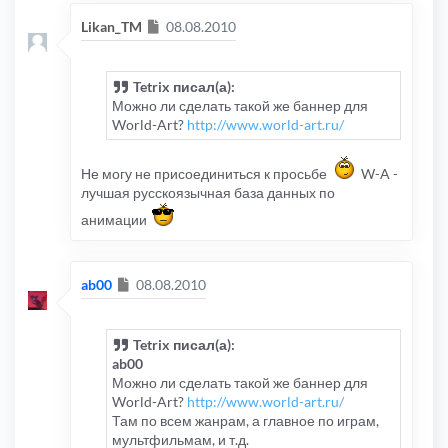
Сообщение
Likan_TM
08.08.2010
Tetrix писал(а):
Можно ли сделать такой же баннер для
World-Art?
http://www.world-art.ru/
Не могу не присоединиться к просьбе
W-A -
лучшая русскоязычная база данных по
анимации
Сообщение
ab00
08.08.2010
Tetrix писал(а):
ab00
Можно ли сделать такой же баннер для
World-Art?
http://www.world-art.ru/
Там по всем жанрам, а главное по играм,
мультфильмам, и т.д.