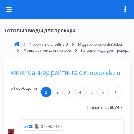
Готовые моды для трекера
Форумы по phpBB 3.0
Мод трекера ppkBB3cker
Моды и стили для трекера
Готовые моды для трекера
Мини баннер рейтинга с Kinopoisk.ru
54 сообщения
След.
1
2
3
4
5
6
Просмотры:
8874
•
Сообщение
ab00
07.08.2010