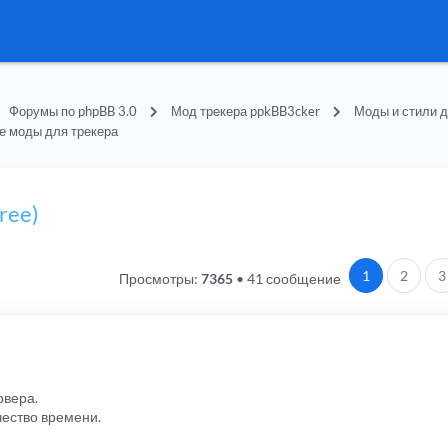
Форумы по phpBB 3.0
Мод трекера ppkBB3cker
Моды и стили д
е моды для трекера
ree)
1
2
3
Просмотры:
7365
•
41 сообщение
рвера.
чество времени.