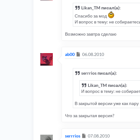
Likan_TM писал(а):
Спасибо за мод
И вопрос в тему: не собираете
Возможно завтра сделаю
Сообщение
ab00
06.08.2010
serrrios писал(а):
Likan_TM писал(а):
И вопрос в тему: не собира
В закрытой версии уже как пару 
Что за закрытая версия?
Сообщение
serrrios
07.08.2010