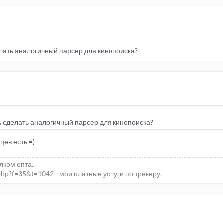
елать аналогичный парсер для кинопоиска?
сь сделать аналогичный парсер для кинопоиска?
цев есть =)
елком епта..
php?f=35&t=1042 - мои платные услуги по трекеру.