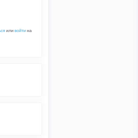
ься
или
войти
на