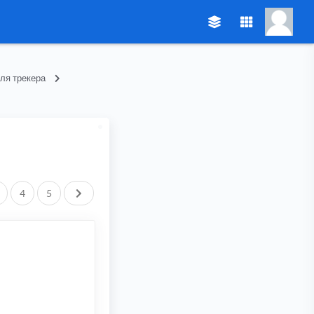
ля трекера
След.
4
5