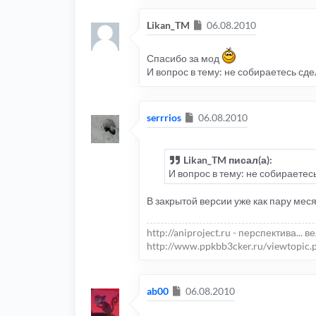
Сообщение
Likan_TM
06.08.2010
Спасибо за мод
И вопрос в тему: не собираетесь сд
Сообщение
serrrios
06.08.2010
Likan_TM писал(а):
И вопрос в тему: не собираете
В закрытой версии уже как пару меся
http://aniproject.ru - перспектива... в
http://www.ppkbb3cker.ru/viewtopic.
Сообщение
ab00
06.08.2010