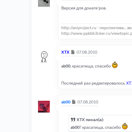
Версия для донате'ров.
http://aniproject.ru - перспектива... в
http://www.ppkbb3cker.ru/viewtopic.
Сообщение
XTX
07.08.2010
ab00
, красатища, спасибо
Последний раз редактировалось
XT
Сообщение
ab00
07.08.2010
XTX писал(а):
ab00
? красатища, спасибо