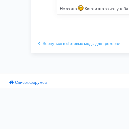
Не за что
Кстати что за чат у теб
Вернуться в «Готовые моды для трекера»
Список форумов
одный текст
ните этот перевод
 отзыв поможет нам улучшить Google Переводчик