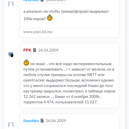
а реально ли чтобы трекер(форум) выдержал
100к пиров?
www.pwn3d.me
Сообщение
PPK
26.06.2009
не знаю .. это всё надо экспериментальным
путём устанавливать .. ) + зависит от железа, но в
любом случае трекеры на основе XBTT или
opentracker выдержат больше, вспомнил однако
что у меня сохранился последний бэкап до того
как трекер закрылся, посмотрел, в таблице пиров
12 262 записи ..., бэкап от 6 ноября 2008г.,
торрентов 4 474, пользователей 11 027.
Сообщение
ilyuzhko
26.06.2009