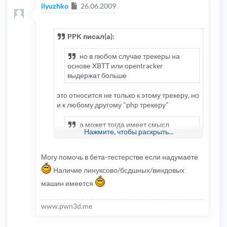
Сообщение
ilyuzhko
26.06.2009
PPK писал(а):
но в любом случае трекеры на
основе XBTT или opentracker
выдержат больше
это относится не только к этому трекеру, но
и к любому другому "php трекеру"
а может тогда имеет смысл
Нажмите, чтобы раскрыть...
перейти с php анонсера на xbt ? Не
планируете этого?
Могу помочь в бета-тестерстве если надумаете
может, отдалённо - планирую ..
Наличие линуксово/бсдшных/виндовых
машин имеется
www.pwn3d.me