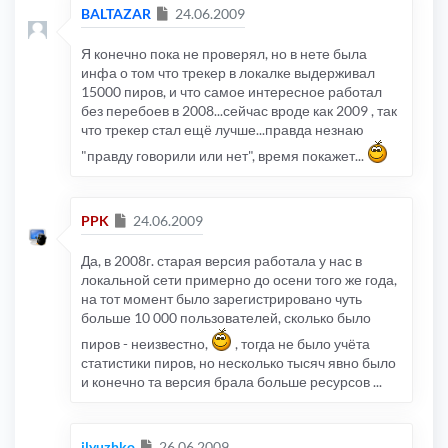
Сообщение
BALTAZAR
24.06.2009
Я конечно пока не проверял, но в нете была
инфа о том что трекер в локалке выдерживал
15000 пиров, и что самое интересное работал
без перебоев в 2008...сейчас вроде как 2009 , так
что трекер стал ещё лучше...правда незнаю
"правду говорили или нет", время покажет...
Сообщение
PPK
24.06.2009
Да, в 2008г. старая версия работала у нас в
локальной сети примерно до осени того же года,
на тот момент было зарегистрировано чуть
больше 10 000 пользователей, сколько было
пиров - неизвестно,
, тогда не было учёта
статистики пиров, но несколько тысяч явно было
и конечно та версия брала больше ресурсов ...
Сообщение
ilyuzhko
26.06.2009