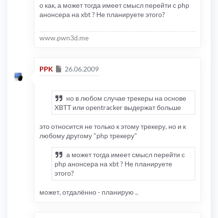
о как, а может тогда имеет смысл перейти с php
анонсера на xbt ? Не планируете этого?
www.pwn3d.me
Сообщение
PPK
26.06.2009
но в любом случае трекеры на основе
XBTT или opentracker выдержат больше
это относится не только к этому трекеру, но и к
любому другому "php трекеру"
а может тогда имеет смысл перейти с
php анонсера на xbt ? Не планируете
этого?
может, отдалённо - планирую ..