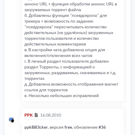
аннонс URL + функция обработки аннонс URL в
загружаемых торрент файла
б. Добавлены функции "псевдокрона" для
трекера + возможность по заданию
"псевдокрона" пересчитывать количество
действительных (не удалённых) загруженных
торрентов пользователя и количество
действительных комментариев
в. В настройки чата добавлена опция для
включения/отключения всех чатов
г. В личный раздел пользователя добавлен
раздел Торренты, с информацией о
загруженных, раздаваемых, скачиваемых и т.д.
торрентах
д. Добавлена возможность отображения магнет
ссылок для торрентов
е. Несколько небольших исправлений
Сообщение
PPK
16.08.2010
ppkBB3cker
, версия
free
, обновление
#36