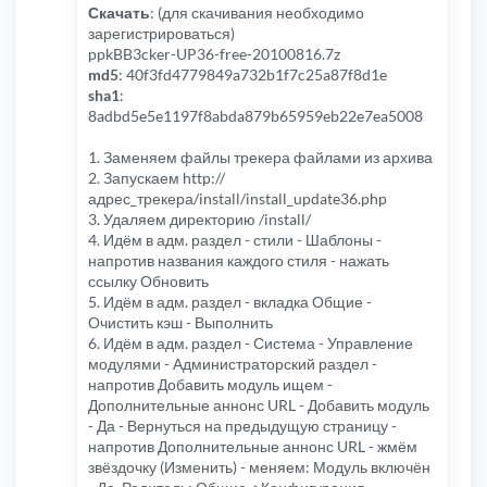
Скачать
: (для скачивания необходимо
зарегистрироваться)
ppkBB3cker-UP36-free-20100816.7z
md5
: 40f3fd4779849a732b1f7c25a87f8d1e
sha1
:
8adbd5e5e1197f8abda879b65959eb22e7ea5008
1. Заменяем файлы трекера файлами из архива
2. Запускаем http://
адрес_трекера/install/install_update36.php
3. Удаляем директорию /install/
4. Идём в адм. раздел - стили - Шаблоны -
напротив названия каждого стиля - нажать
ссылку Обновить
5. Идём в адм. раздел - вкладка Общие -
Очистить кэш - Выполнить
6. Идём в адм. раздел - Система - Управление
модулями - Администраторский раздел -
напротив Добавить модуль ищем -
Дополнительные аннонс URL - Добавить модуль
- Да - Вернуться на предыдущую страницу -
напротив Дополнительные аннонс URL - жмём
звёздочку (Изменить) - меняем: Модуль включён