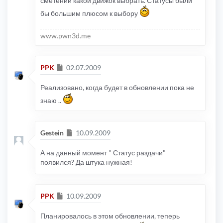
сметении какой движок выбрать. Статусы были
бы большим плюсом к выбору
www.pwn3d.me
Сообщение
PPK
02.07.2009
Реализовано, когда будет в обновлении пока не
знаю ..
Сообщение
Gestein
10.09.2009
А на данный момент " Статус раздачи"
появился? Да штука нужная!
Сообщение
PPK
10.09.2009
Планировалось в этом обновлении, теперь