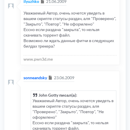
Сообщение
ilyuzhko
21.06.2009
Уважаемый Автор, очень хочется увидеть в
вашем скрипте статусы раздач, аля "Проверено",
"Закрыто", "Повтор", "Не оформлено"
Ессно если раздача "закрыта", то нельзя
скачивать торрент файл.
Возможно ли ждать данные фитчи в следующих
билдах трекера?
www.pwn3d.me
Сообщение
sonneandsky
23.06.2009
John Gotty писал(а):
Уважаемый Автор, очень хочется увидеть в
вашем скрипте статусы раздач, аля
"Проверено", "Закрыто", "Повтор", "Не
оформлено"
Ессно если раздача "закрыта", то нельзя
скачивать торрент файл.