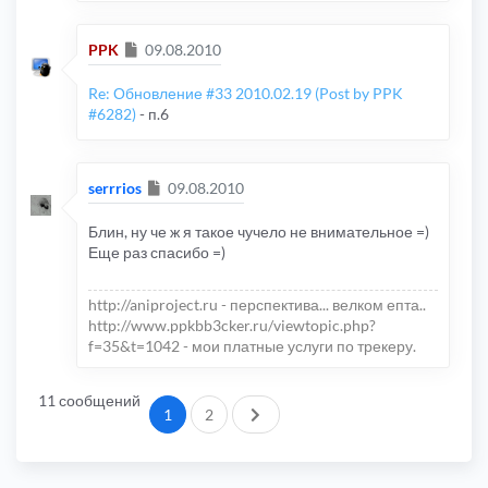
Сообщение
PPK
09.08.2010
Re: Обновление #33 2010.02.19 (Post by PPK
#6282)
- п.6
Сообщение
serrrios
09.08.2010
Блин, ну че ж я такое чучело не внимательное =)
Еще раз спасибо =)
http://aniproject.ru - перспектива... велком епта..
http://www.ppkbb3cker.ru/viewtopic.php?
f=35&t=1042 - мои платные услуги по трекеру.
11 сообщений
След.
1
2