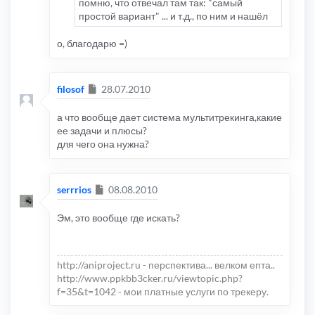
помню, что отвечал там так: "самый
простой вариант" ... и т.д., по ним и нашёл
о, благодарю =)
Сообщение
filosof
28.07.2010
а что вообще дает система мультитрекинга,какие
ее задачи и плюсы?
для чего она нужна?
Сообщение
serrrios
08.08.2010
Эм, это вообще где искать?
http://aniproject.ru - перспектива... велком епта..
http://www.ppkbb3cker.ru/viewtopic.php?
f=35&t=1042 - мои платные услуги по трекеру.