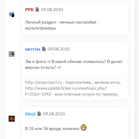
Сообщение
PPK
09.08.2010
Личный раздел - личные настройки -
мультитрекеры
Сообщение
serrrios
09.08.2010
Эм и фига =) В какой обнове появилось? В донат
версии то есть? =)
http://aniproject.ru - перспектива... велком епта..
http://www.ppkbb3cker.ru/viewtopic.php?
f=35&t=1042 - мои платные услуги по трекеру.
Сообщение
Akuji
09.08.2010
В 35 или 36 вроде, конечно