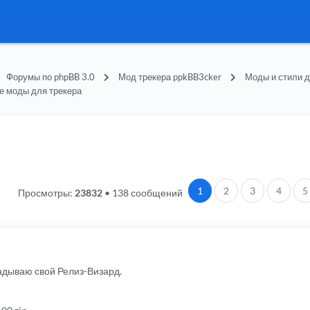
Форумы по phpBB 3.0
Мод трекера ppkBB3cker
Моды и стили д
е моды для трекера
1
2
3
4
5
Просмотры:
23832
•
138 сообщений
дываю свой Релиз-Визард.