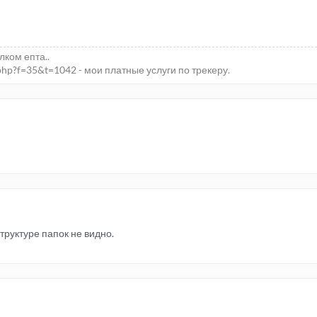
елком епта..
php?f=35&t=1042 - мои платные услуги по трекеру.
труктуре папок не видно.