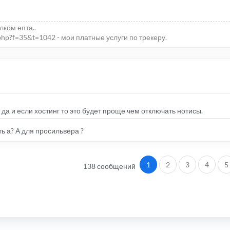
елком епта..
php?f=35&t=1042 - мои платные услуги по трекеру.
а и если хостинг то это будет проще чем отключать нотисы.
ь а? А для просильвера ?
1
2
3
4
5
138 сообщений