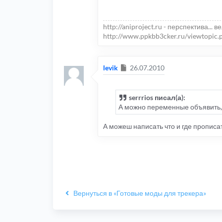
http://aniproject.ru - перспектива... в
http://www.ppkbb3cker.ru/viewtopic.
Сообщение
levik
26.07.2010
serrrios писал(а):
А можно переменные объявить, д
А можеш написать что и где прописат
Вернуться в «Готовые моды для трекера»