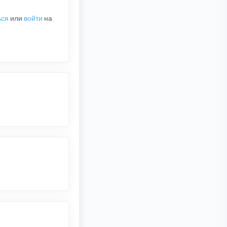
ься
или
войти
на