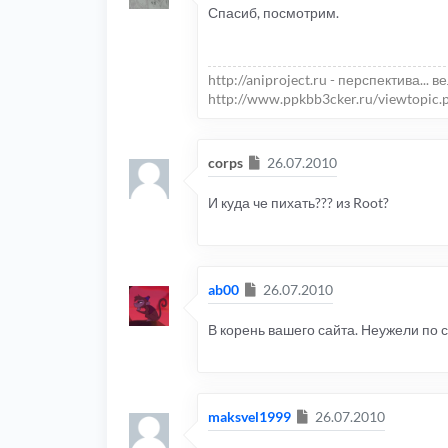
Спасиб, посмотрим.
http://aniproject.ru - перспектива... в
http://www.ppkbb3cker.ru/viewtopic.
Сообщение
corps
26.07.2010
И куда че пихать??? из Root?
Сообщение
ab00
26.07.2010
В корень вашего сайта. Неужели по с
Сообщение
maksvel1999
26.07.2010