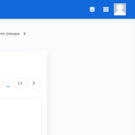
ля трекера
След.
14