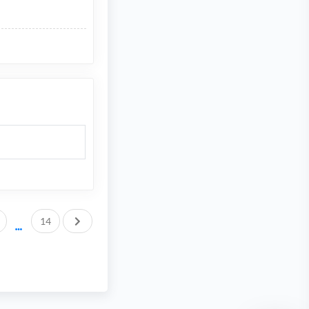
След.
14