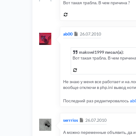
Вот такая трабла. В чем причина ?
Сообщение
ab00
26.07.2010
maksvel1999 писал(а):
Вот такая трабла. В чем причина
Не знаю у меня все работает и на ло
вообще отключи в php.ini вывод нот
Последний раз редактировалось
ab
Сообщение
serrrios
26.07.2010
А можно переменные объявить, да и 