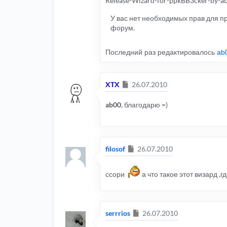
Release-Wizard-for-ppkBB3cker-by-ab
У вас нет необходимых прав для 
форум.
Последний раз редактировалось
ab
Сообщение
XTX
26.07.2010
ab00
, благодарю =)
Сообщение
filosof
26.07.2010
ссори
а что такое этот визард ,г
Сообщение
serrrios
26.07.2010