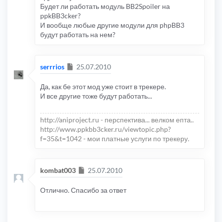
Будет ли работать модуль BB2Spoiler на
ppkBB3cker?
И вообще любые другие модули для phpBB3
будут работать на нем?
Сообщение
serrrios
25.07.2010
Да, как бе этот мод уже стоит в трекере.
И все другие тоже будут работать...
http://aniproject.ru - перспектива... велком епта..
http://www.ppkbb3cker.ru/viewtopic.php?
f=35&t=1042 - мои платные услуги по трекеру.
Сообщение
kombat003
25.07.2010
Отлично. Спасибо за ответ