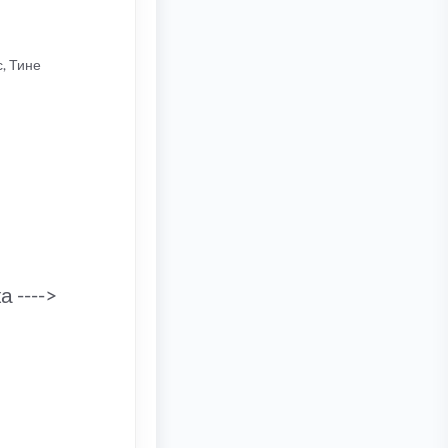
, Тине
 ---->