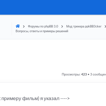
Форумы по phpBB 3.0
Мод трекера ppkBB3cker
Вопросы, ответы и примеры решений
Просмотры:
423
•
3 сообще
 примеру фильм) я указал ---->