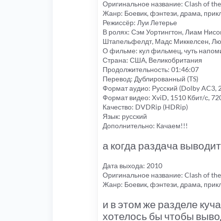
Оригинальное название: Clash of the
Жанр: Боевик, фэнтези, драма, при
Режиссёр: Луи Летерье
В ролях: Сэм Уортингтон, Лиам Нис
Штапельфелдт, Мадс Миккелсен, Лю
О фильме: кул фильмец, чуть напом
Страна: США, Великобритания
Продолжительность: 01:46:07
Перевод: Дублированный (TS)
Формат аудио: Русский (Dolby AC3, 2 
Формат видео: XviD, 1510 Кбит/с, 7
Качество: DVDRip (HDRip)
Язык: русский
Дополнительно: Качаем!!!
а когда раздача выводит
Дата выхода: 2010
Оригинальное название: Clash of the
Жанр: Боевик, фэнтези, драма, прик
и в этом же разделе ку
хотелось бы чтобы выв