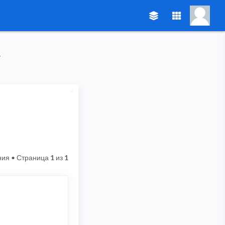
ния
• Страница
1
из
1