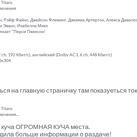
 Titans
ключения
он, Рэйф Файнс, Джейсон Флеминг, Джемма Артертон, Алекса Давалос
к Эванс, Изабелла Мико
инает "Перси Пжексон!
ch, 192 Кбит/с), английский (Dolby AC3, 6 ch, 448 Кбит/с)
20x304
ься на главную страничку там показуеться тока
 Titans
лючения...
ча куча ОГРОМНАЯ КУЧА места.
одила больше информации о раздаче!