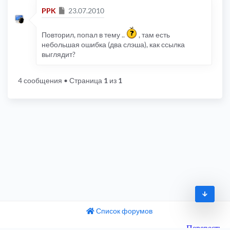
Сообщение
PPK
23.07.2010
Повторил, попал в тему ..
, там есть
небольшая ошибка (два слэша), как ссылка
выглядит?
4 сообщения
• Страница
1
из
1
Список форумов